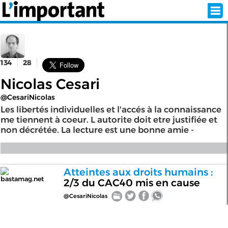
134
28
INSCRIPTION
CONNEXION
Nicolas Cesari
SÉLECTION DE L'ÉTÉ
@CesariNicolas
Les libertés individuelles et l'accés à la connaissance
me tiennent à coeur. L autorite doit etre justifiée et
non décrétée. La lecture est une bonne amie -
SUR L'ÉCRAN D'ACCUEIL
ABONNEZ-VOUS À LA NEWSLETTER!
Atteintes aux droits humains :
SUIVEZ NOUS:
bastamag.net
2/3 du CAC40 mis en cause
@CesariNicolas
< RETOUR À L'ACCUEIL