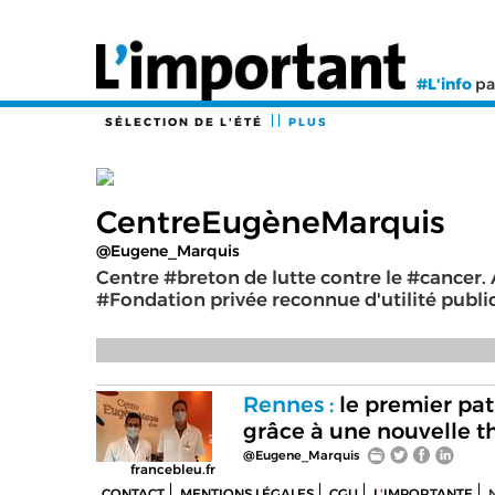
#L'info
pa
SÉLECTION DE L'ÉTÉ
PLUS
CentreEugèneMarquis
@Eugene_Marquis
Centre #breton de lutte contre le #cancer. 
#Fondation privée reconnue d'utilité publiqu
Rennes :
le premier pati
grâce à une nouvelle t
@Eugene_Marquis
francebleu.fr
CONTACT
MENTIONS LÉGALES
CGU
L
'
IMPORTANTE