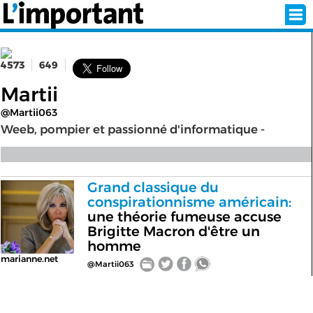
4573
649
INSCRIPTION
CONNEXION
Martii
@Martii063
SÉLECTION DE L'ÉTÉ
Weeb, pompier et passionné d'informatique -
SUR L'ÉCRAN D'ACCUEIL
Grand classique du
conspirationnisme américain:
ABONNEZ-VOUS À LA NEWSLETTER!
une théorie fumeuse accuse
Brigitte Macron d'être un
SUIVEZ NOUS:
homme
marianne.net
@Martii063
< RETOUR À L'ACCUEIL