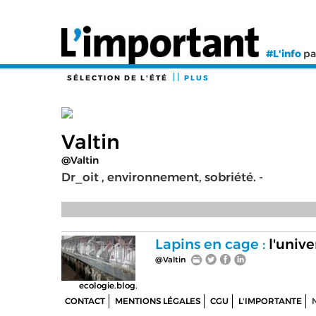
#L'info
pa
SÉLECTION DE L'ÉTÉ
PLUS
Valtin
@Valtin
Dr_oit , environnement, sobriété. -
Lapins en cage :
l'unive
@Valtin
ecologie.blog.
CONTACT
MENTIONS LÉGALES
CGU
L
'
IMPORTANTE