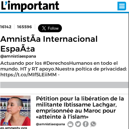
16142
165596
INSCRIPTION
CONNEXION
AmnistÃ­a Internacional
EspaÃ±a
SÉLECTION DE L'ÉTÉ
@amnistiaespana
Actuando por los #DerechosHumanos en todo el
mundo. HT y RT apoyo.Nuestra poltica de privacidad:
https://t.co/MIf5LEiiMM -
SUR L'ÉCRAN D'ACCUEIL
ABONNEZ-VOUS À LA NEWSLETTER!
Pétition pour la libération de la
SUIVEZ NOUS:
militante Ibtissame Lachgar,
emprisonnée au Maroc pour
< RETOUR À L'ACCUEIL
«atteinte à l'islam»
@amnistiaespana
es.amnesty.org