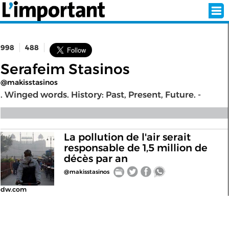
998
488
INSCRIPTION
CONNEXION
Serafeim Stasinos
@makisstasinos
SÉLECTION DE L'ÉTÉ
. Winged words. History: Past, Present, Future. -
SUR L'ÉCRAN D'ACCUEIL
La pollution de l'air serait
responsable de 1,5 million de
ABONNEZ-VOUS À LA NEWSLETTER!
décès par an
@makisstasinos
SUIVEZ NOUS:
dw.com
< RETOUR À L'ACCUEIL