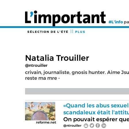
#L'info
pa
SÉLECTION DE L'ÉTÉ
PLUS
Natalia Trouiller
@ntrouiller
crivain, journaliste, gnosis hunter. Aime 
reste ma mre -
«Quand les abus sexuels
scandaleux était l'atti
On pouvait espérer que 
reforme.net
@ntrouiller