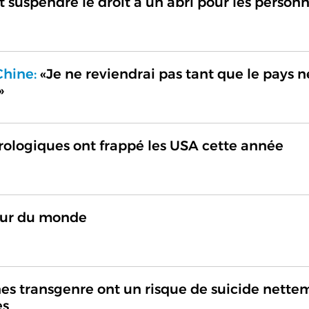
 suspendre le droit à un abri pour les personn
Chine:
«Je ne reviendrai pas tant que le pays n
»
ologiques ont frappé les USA cette année
tour du monde
es transgenre ont un risque de suicide nette
es