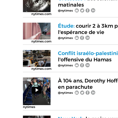
matinales
@nytimes
nytimes.com
Étude:
courir 2 à 3km p
l'espérance de vie
@nytimes
nytimes.com
Conflit israélo-palestin
l'offensive du Hamas
@nytimes
nytimes.com
À 104 ans, Dorothy Hoff
en parachute
@nytimes
nytimes