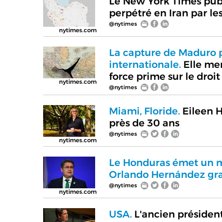
Le New York Times publ
perpétré en Iran par le
@nytimes
nytimes.com
La capture de Maduro p
internationale.
Elle me
force prime sur le droit
nytimes.com
@nytimes
Miami, Floride.
Eileen H
près de 30 ans
@nytimes
nytimes.com
Le Honduras émet un ma
Orlando Hernández gra
@nytimes
nytimes.com
USA.
L'ancien présiden