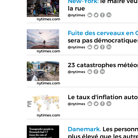
New-York:
le maire veut
la rue
@nytimes
nytimes.com
Fuite des cerveaux en 
sera pas démocratique
@nytimes
nytimes.com
23 catastrophes météor
@nytimes
nytimes.com
Le taux d'inflation au
@nytimes
nytimes.com
Danemark.
Les personn
plus élevé que les autr