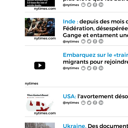
@nytimes
nytimes.com
Inde :
depuis des mois d
Fédération, désespérées
Gange et entament une
nytimes.com
@nytimes
Embarquez sur le «trai
migrants pour rejoindr
@nytimes
nytimes
USA:
l'avortement désor
@nytimes
nytimes.com
Ukraine.
Des documents 