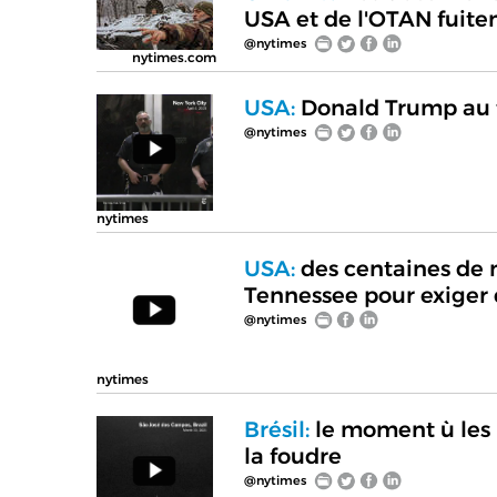
USA et de l'OTAN fuiten
@nytimes
nytimes.com
USA:
Donald Trump au 
@nytimes
nytimes
USA:
des centaines de m
Tennessee pour exiger de
@nytimes
nytimes
Brésil:
le moment ù les 
la foudre
@nytimes