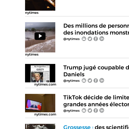
nytimes
Des millions de personn
des inondations monst
@nytimes
nytimes
Trump jugé coupable de 
Daniels
@nytimes
nytimes.com
TikTok décide de limite
grandes années élector
@nytimes
nytimes.com
Grossesse :
des scientif