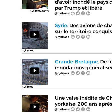
d'avoir inondé le pays 
par Trump et libéré
nytimes.com
@nytimes
Syrie.
Des avions de chas
sur le territoire conqui
@nytimes
nytimes
Grande-Bretagne.
De fo
inondations généralisé
@nytimes
nytimes
Une valse inédite de 
yorkaise, 200 ans après
@nytimes