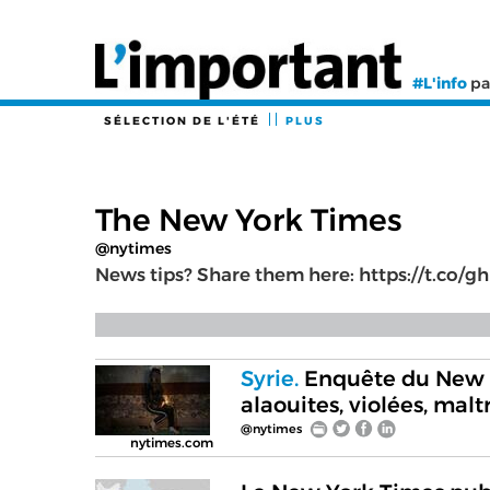
#L'info
pa
SÉLECTION DE L'ÉTÉ
PLUS
The New York Times
@nytimes
News tips? Share them here: https://t.co
Syrie.
Enquête du New Y
alaouites, violées, malt
@nytimes
nytimes.com