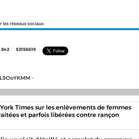
r les réseaux sociaux
842
53156619
/ghL9OoYKMM -
ork Times sur les enlèvements de femmes
raitées et parfois libérées contre rançon