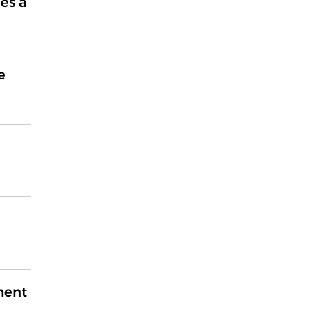
es à
e
ment