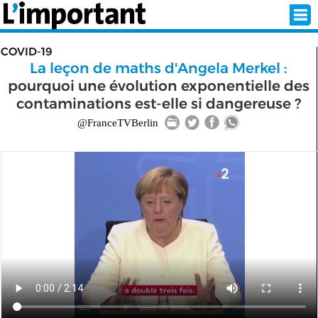
COVID-19
La leçon de maths d'Angela Merkel :
pourquoi une évolution exponentielle des
INSCRIPTION
CONNEXION
contaminations est-elle si dangereuse ?
@FranceTVBerlin
SÉLECTION DE L'ÉTÉ
SUR L'ÉCRAN D'ACCUEIL
ABONNEZ-VOUS À LA NEWSLETTER!
SUIVEZ NOUS:
< RETOUR À L'ACCUEIL