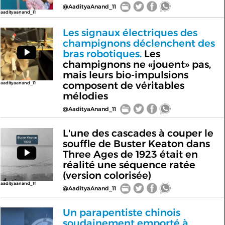
@AadityaAnand_11
aadityaanand_11
Les signaux électriques des
champignons déclenchent des
bras robotiques.
Les
champignons ne «jouent» pas,
mais leurs bio-impulsions
composent de véritables
aadityaanand_11
mélodies
@AadityaAnand_11
L'une des cascades à couper le
souffle de Buster Keaton dans
Three Ages de 1923 était en
réalité une séquence ratée
(version colorisée)
aadityaanand_11
@AadityaAnand_11
Un parapentiste chinois
soudainement emporté à