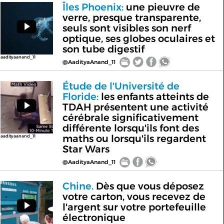
Îles Phoenix:
une pieuvre de
verre, presque transparente,
seuls sont visibles son nerf
optique, ses globes oculaires et
son tube digestif
aadityaanand_11
@AadityaAnand_11
Étude de l'Université de
Floride:
les enfants atteints de
TDAH présentent une activité
cérébrale significativement
différente lorsqu'ils font des
maths ou lorsqu'ils regardent
aadityaanand_11
Star Wars
@AadityaAnand_11
Chine.
Dès que vous déposez
votre carton, vous recevez de
l'argent sur votre portefeuille
électronique