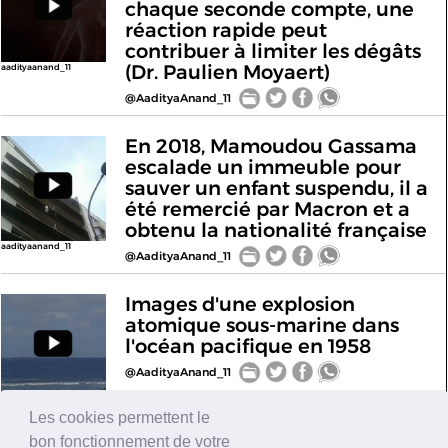
chaque seconde compte, une
réaction rapide peut
contribuer à limiter les dégâts
(Dr. Paulien Moyaert)
aadityaanand_11
@AadityaAnand_11
En 2018, Mamoudou Gassama
escalade un immeuble pour
sauver un enfant suspendu, il a
été remercié par Macron et a
obtenu la nationalité française
aadityaanand_11
@AadityaAnand_11
Images d'une explosion
atomique sous-marine dans
l'océan pacifique en 1958
@AadityaAnand_11
aadityaanand_11
Les cookies permettent le
bon fonctionnement de votre
Sublime !
Dyrhólaey, en