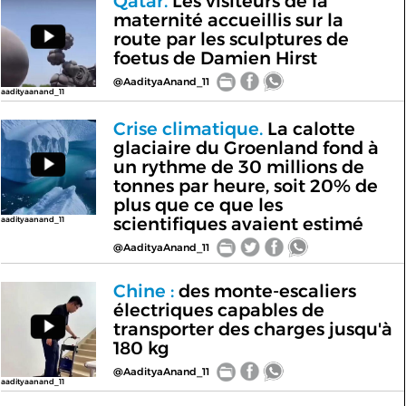
Qatar.
Les visiteurs de la
maternité accueillis sur la
route par les sculptures de
foetus de Damien Hirst
@AadityaAnand_11
aadityaanand_11
Crise climatique.
La calotte
glaciaire du Groenland fond à
un rythme de 30 millions de
tonnes par heure, soit 20% de
plus que ce que les
scientifiques avaient estimé
aadityaanand_11
@AadityaAnand_11
Chine :
des monte-escaliers
électriques capables de
transporter des charges jusqu'à
180 kg
@AadityaAnand_11
aadityaanand_11