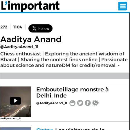
272
1104
INSCRIPTION
CONNEXION
Aaditya Anand
@AadityaAnand_11
SÉLECTION DE L'ÉTÉ
Chess enthusiast | Exploring the ancient wisdom of
Bharat | Sharing the coolest finds online | Passionate
about science and natureDM for credit/removal. -
SUR L'ÉCRAN D'ACCUEIL
ABONNEZ-VOUS À LA NEWSLETTER!
Embouteillage monstre à
Delhi, Inde
SUIVEZ NOUS:
@AadityaAnand_11
< RETOUR À L'ACCUEIL
aadityaanand_11