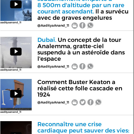
8 500m d'altitude par un rare
courant ascendant.
Il a survécu
avec de graves engelures
aadityaanand_11
@AadityaAnand_11
Dubaï.
Un concept de la tour
Analemma, gratte-ciel
suspendu à un astéroïde dans
l'espace
@AadityaAnand_11
aadityaanand_11
Comment Buster Keaton a
réalisé cette folle cascade en
1924
@AadityaAnand_11
aadityaanand_11
Reconnaître une crise
cardiaque peut sauver des vies: