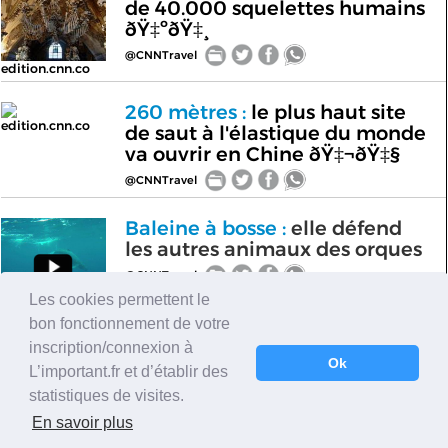
de 40.000 squelettes humains
ðŸ‡ºðŸ‡¸
@CNNTravel
edition.cnn.co
260 mètres :
le plus haut site
edition.cnn.co
de saut à l'élastique du monde
va ouvrir en Chine ðŸ‡¬ðŸ‡§
@CNNTravel
Baleine à bosse :
elle défend
les autres animaux des orques
@CNNTravel
Les cookies permettent le
bon fonctionnement de votre
cnntravel
inscription/connexion à
Ok
Russie :
les ruines du
L’important.fr et d’établir des
edition.cnn.co
programme spacial soviétique
statistiques de visites.
(photos)
En savoir plus
@CNNTravel