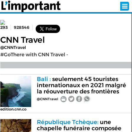
293
928546
INSCRIPTION
CONNEXION
CNN Travel
@CNNTravel
SÉLECTION DE L'ÉTÉ
#GoThere with CNN Travel -
SUR L'ÉCRAN D'ACCUEIL
Bali :
seulement 45 touristes
internationaux en 2021 malgré
ABONNEZ-VOUS À LA NEWSLETTER!
la réouverture des frontières
@CNNTravel
SUIVEZ NOUS:
edition.cnn.co
< RETOUR À L'ACCUEIL
République Tchèque:
une
chapelle funéraire composée