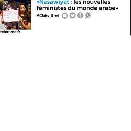
«Nasawiyat :
les nouvelles
féministes du monde arabe»
@Claire_Brnd
telerama.fr