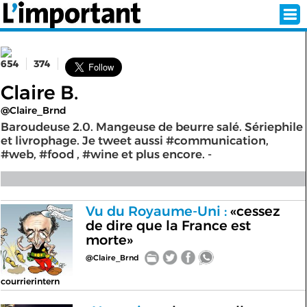
654
374
INSCRIPTION
CONNEXION
Claire B.
@Claire_Brnd
SÉLECTION DE L'ÉTÉ
Baroudeuse 2.0. Mangeuse de beurre salé. Sériephile
et livrophage. Je tweet aussi #communication,
#web, #food , #wine et plus encore. -
SUR L'ÉCRAN D'ACCUEIL
ABONNEZ-VOUS À LA NEWSLETTER!
Vu du Royaume-Uni :
«cessez
de dire que la France est
morte»
SUIVEZ NOUS:
@Claire_Brnd
< RETOUR À L'ACCUEIL
courrierintern