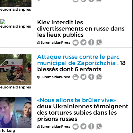
euromaidanpres
Kiev interdit les
euromaidanpres
divertissements en russe dans
les lieux publics
@EuromaidanPress
Attaque russe contre le parc
municipal de Zaporizhzhia :
18
blessés dont 6 enfants
@EuromaidanPress
euromaidanpres
«Nous allons te brûler vive» :
deux Ukrainiennes témoignent
des tortures subies dans les
prisons russes
@EuromaidanPress
rferl.org