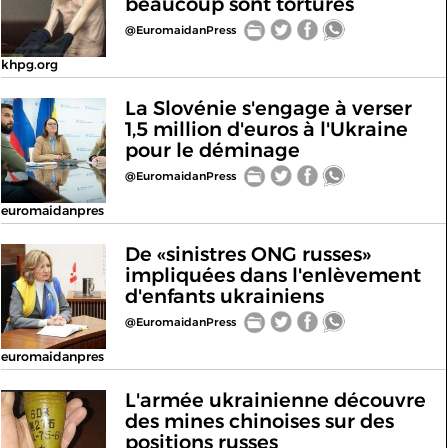
beaucoup sont torturés
@EuromaidanPress
khpg.org
La Slovénie s'engage à verser
1,5 million d'euros à l'Ukraine
pour le déminage
@EuromaidanPress
euromaidanpres
De «sinistres ONG russes»
impliquées dans l'enlèvement
d'enfants ukrainiens
@EuromaidanPress
euromaidanpres
L'armée ukrainienne découvre
des mines chinoises sur des
positions russes