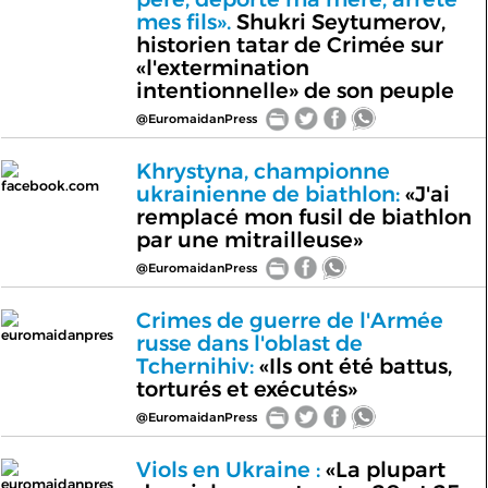
mes fils».
Shukri Seytumerov,
historien tatar de Crimée sur
«l'extermination
intentionnelle» de son peuple
@EuromaidanPress
Khrystyna, championne
facebook.com
ukrainienne de biathlon:
«J'ai
remplacé mon fusil de biathlon
par une mitrailleuse»
@EuromaidanPress
Crimes de guerre de l'Armée
euromaidanpres
russe dans l'oblast de
Tchernihiv:
«Ils ont été battus,
torturés et exécutés»
@EuromaidanPress
Viols en Ukraine :
«La plupart
euromaidanpres