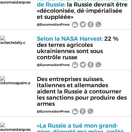
euromaidanpres
de Russie:
la Russie devrait être
«décolonisée, dé-impérialisée
et suppléée»
@EuromaidanPress
Selon la NASA Harvest:
22 %
scitechdaily.c
des terres agricoles
ukrainiennes sont sous
contrôle russe
@EuromaidanPress
Des entreprises suisses,
informnapalm.o
italiennes et allemandes
aident la Russie à contourner
les sanctions pour produire des
armes
@EuromaidanPress
«La Russie a tué mon grand-
euromaidanpres
père, déporté ma mère, arrêté