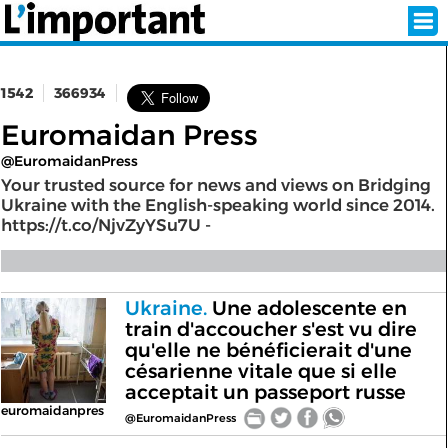
1542
366934
INSCRIPTION
CONNEXION
Euromaidan Press
@EuromaidanPress
SÉLECTION DE L'ÉTÉ
Your trusted source for news and views on Bridging
Ukraine with the English-speaking world since 2014.
https://t.co/NjvZyYSu7U -
SUR L'ÉCRAN D'ACCUEIL
ABONNEZ-VOUS À LA NEWSLETTER!
Ukraine.
Une adolescente en
train d'accoucher s'est vu dire
qu'elle ne bénéficierait d'une
SUIVEZ NOUS:
césarienne vitale que si elle
acceptait un passeport russe
< RETOUR À L'ACCUEIL
euromaidanpres
@EuromaidanPress