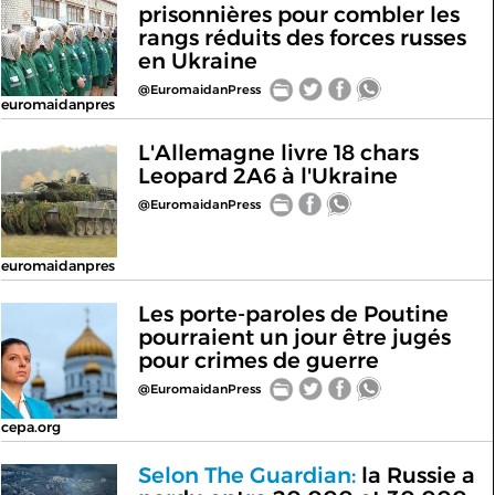
prisonnières pour combler les
rangs réduits des forces russes
en Ukraine
@EuromaidanPress
euromaidanpres
L'Allemagne livre 18 chars
Leopard 2A6 à l'Ukraine
@EuromaidanPress
euromaidanpres
Les porte-paroles de Poutine
pourraient un jour être jugés
pour crimes de guerre
@EuromaidanPress
cepa.org
Selon The Guardian:
la Russie a