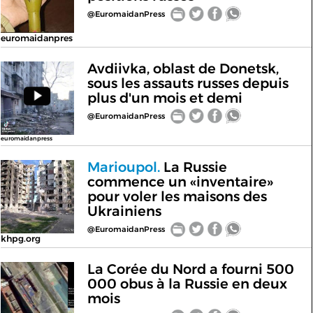
@EuromaidanPress
euromaidanpres
Avdiivka, oblast de Donetsk,
sous les assauts russes depuis
plus d'un mois et demi
@EuromaidanPress
euromaidanpress
Marioupol.
La Russie
commence un «inventaire»
pour voler les maisons des
Ukrainiens
@EuromaidanPress
khpg.org
La Corée du Nord a fourni 500
000 obus à la Russie en deux
mois