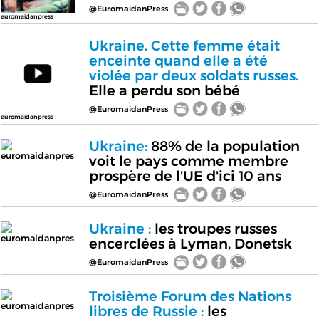
@EuromaidanPress
euromaidanpress
Ukraine. Cette femme était
enceinte quand elle a été
violée par deux soldats russes.
Elle a perdu son bébé
@EuromaidanPress
euromaidanpress
Ukraine:
88% de la population
euromaidanpres
voit le pays comme membre
prospère de l'UE d'ici 10 ans
@EuromaidanPress
Ukraine :
les troupes russes
euromaidanpres
encerclées à Lyman, Donetsk
@EuromaidanPress
Troisième Forum des Nations
euromaidanpres
libres de Russie :
les