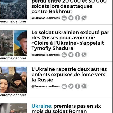
perdu entre 20 000 et 30 000
soldats lors des attaques
contre Bakhmut
@EuromaidanPress
euromaidanpres
Le soldat ukrainien exécuté par
des Russes pour avoir crié
«Gloire à l'Ukraine» s'appelait
Tymofiy Shadura
@EuromaidanPress
euromaidanpres
L'Ukraine rapatrie deux autres
enfants expulsés de force vers
la Russie
@EuromaidanPress
euromaidanpres
Ukraine:
premiers pas en six
mois du soldat Roman