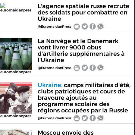
L'agence spatiale russe recrute
euromaidanpres
des soldats pour combattre en
Ukraine
@EuromaidanPress
La Norvège et le Danemark
vont livrer 9000 obus
d'artillerie supplémentaires à
l'Ukraine
@EuromaidanPress
euromaidanpres
Ukraine:
camps militaires d'été,
clubs patriotiques et cours de
bravoure ajoutés au
programme scolaire des
régions occupées par la Russie
euromaidanpres
@EuromaidanPress
Moscou envoie des