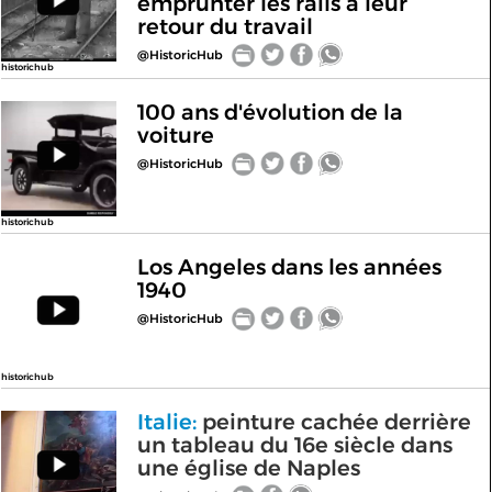
emprunter les rails à leur
retour du travail
@HistoricHub
historichub
100 ans d'évolution de la
voiture
@HistoricHub
historichub
Los Angeles dans les années
1940
@HistoricHub
historichub
Italie:
peinture cachée derrière
un tableau du 16e siècle dans
une église de Naples