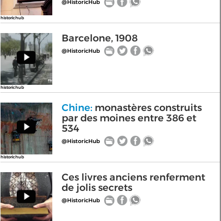
@HistoricHub
historichub
Barcelone, 1908
@HistoricHub
historichub
Chine:
monastères construits
par des moines entre 386 et
534
@HistoricHub
historichub
Ces livres anciens renferment
de jolis secrets
@HistoricHub