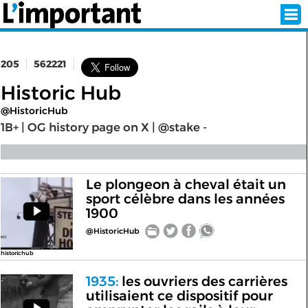
205
562221
INSCRIPTION
CONNEXION
Historic Hub
@HistoricHub
SÉLECTION DE L'ÉTÉ
1B+ | OG history page on X | @stake -
SUR L'ÉCRAN D'ACCUEIL
Le plongeon à cheval était un
sport célèbre dans les années
ABONNEZ-VOUS À LA NEWSLETTER!
1900
@HistoricHub
SUIVEZ NOUS:
historichub
< RETOUR À L'ACCUEIL
1935:
les ouvriers des carrières
utilisaient ce dispositif pour