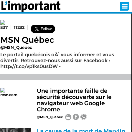
837
11232
INSCRIPTION
CONNEXION
MSN Québec
@MSN_Quebec
SÉLECTION DE L'ÉTÉ
Le portail québécois oÃ¹ vous informer et vous
divertir. Retrouvez-nous aussi sur Facebook :
http://t.co/vp1ks0usDW -
SUR L'ÉCRAN D'ACCUEIL
ABONNEZ-VOUS À LA NEWSLETTER!
Une importante faille de
msn.com
sécurité découverte sur le
navigateur web Google
SUIVEZ NOUS:
Chrome
@MSN_Quebec
< RETOUR À L'ACCUEIL
La cause de la mort de Marylin