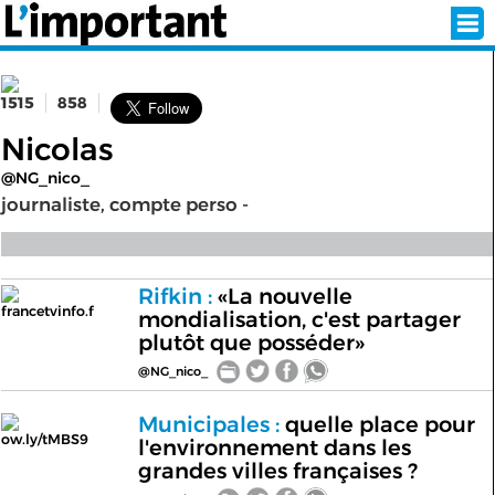
1515
858
INSCRIPTION
CONNEXION
Nicolas
@NG_nico_
SÉLECTION DE L'ÉTÉ
journaliste, compte perso -
SUR L'ÉCRAN D'ACCUEIL
Rifkin :
«La nouvelle
francetvinfo.f
mondialisation, c'est partager
ABONNEZ-VOUS À LA NEWSLETTER!
plutôt que posséder»
@NG_nico_
SUIVEZ NOUS:
Municipales :
quelle place pour
ow.ly/tMBS9
< RETOUR À L'ACCUEIL
l'environnement dans les
grandes villes françaises ?