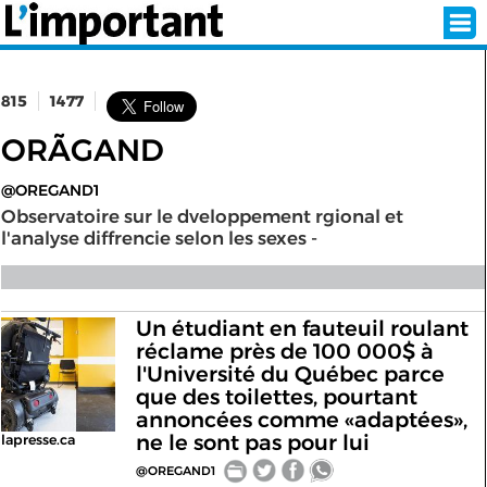
815
1477
INSCRIPTION
CONNEXION
ORÃGAND
@OREGAND1
SÉLECTION DE L'ÉTÉ
Observatoire sur le dveloppement rgional et
l'analyse diffrencie selon les sexes -
SUR L'ÉCRAN D'ACCUEIL
ABONNEZ-VOUS À LA NEWSLETTER!
Un étudiant en fauteuil roulant
réclame près de 100 000$ à
l'Université du Québec parce
SUIVEZ NOUS:
que des toilettes, pourtant
annoncées comme «adaptées»,
< RETOUR À L'ACCUEIL
ne le sont pas pour lui
lapresse.ca
@OREGAND1