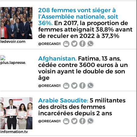
208 femmes vont siéger à
l'Assemblée nationale, soit
36%.
En 2017, la proportion de
femmes atteignait 38,8% avant
de reculer en 2022 à 37,3%
ledevoir.com
@OREGAND1
Afghanistan.
Fatima, 13 ans,
plus.lapresse.
cédée contre 3600 euros à un
voisin ayant le double de son
âge
@OREGAND1
Arabie Saoudite:
5 militantes
des droits des femmes
incarcérées depuis 2 ans
@OREGAND1
information.tv