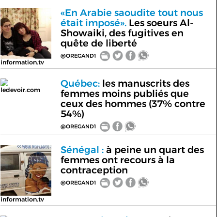
«En Arabie saoudite tout nous
était imposé».
Les soeurs Al-
Showaiki, des fugitives en
quête de liberté
@OREGAND1
information.tv
Québec:
les manuscrits des
ledevoir.com
femmes moins publiés que
ceux des hommes (37% contre
54%)
@OREGAND1
Sénégal :
à peine un quart des
femmes ont recours à la
contraception
@OREGAND1
information.tv