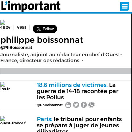
4924
4981
INSCRIPTION
CONNEXION
philippe boissonnat
@PhBoissonnat
SÉLECTION DE L'ÉTÉ
Journaliste, adjoint au rédacteur en chef d'Ouest-
France, directeur des rédactions. -
SUR L'ÉCRAN D'ACCUEIL
18,6 millions de victimes.
La
ABONNEZ-VOUS À LA NEWSLETTER!
ina.fr
guerre de 14-18 racontée par
les Poilus
SUIVEZ NOUS:
@PhBoissonnat
Paris:
le tribunal pour enfants
< RETOUR À L'ACCUEIL
ouest-france.f
se prépare à juger de jeunes
djihadistes