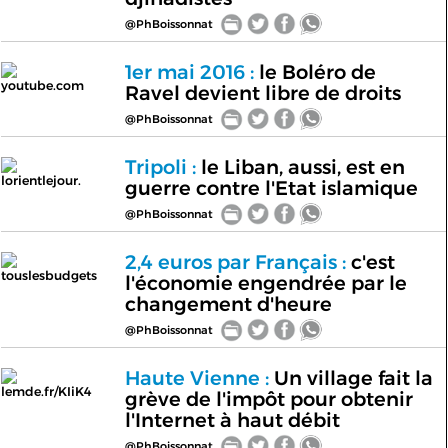
@PhBoissonnat
1er mai 2016 :
le Boléro de
youtube.com
Ravel devient libre de droits
@PhBoissonnat
Tripoli :
le Liban, aussi, est en
lorientlejour.
guerre contre l'Etat islamique
@PhBoissonnat
2,4 euros par Français :
c'est
touslesbudgets
l'économie engendrée par le
changement d'heure
@PhBoissonnat
Haute Vienne :
Un village fait la
lemde.fr/KIiK4
grève de l'impôt pour obtenir
l'Internet à haut débit
@PhBoissonnat