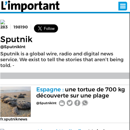
283
198190
INSCRIPTION
CONNEXION
Sputnik
@SputnikInt
SÉLECTION DE L'ÉTÉ
Sputnik is a global wire, radio and digital news
service. We exist to tell the stories that aren’t being
told. -
SUR L'ÉCRAN D'ACCUEIL
ABONNEZ-VOUS À LA NEWSLETTER!
Espagne :
une tortue de 700 kg
découverte sur une plage
SUIVEZ NOUS:
@SputnikInt
< RETOUR À L'ACCUEIL
fr.sputniknews