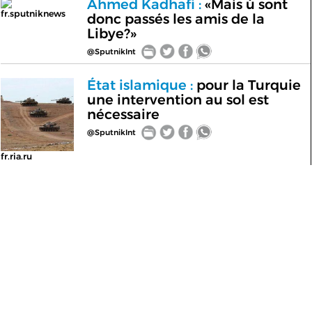
Ahmed Kadhafi :
«Mais ù sont
fr.sputniknews
donc passés les amis de la
Libye?»
@SputnikInt
État islamique :
pour la Turquie
une intervention au sol est
nécessaire
@SputnikInt
fr.ria.ru