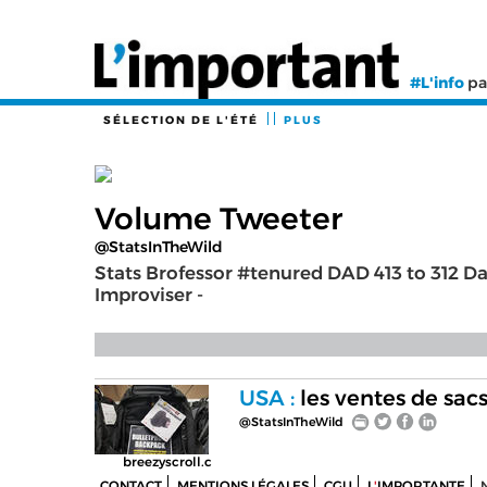
#L'info
pa
SÉLECTION DE L'ÉTÉ
PLUS
Volume Tweeter
@StatsInTheWild
Stats Brofessor #tenured DAD 413 to 312 D
Improviser -
USA :
les ventes de sac
@StatsInTheWild
breezyscroll.c
CONTACT
MENTIONS LÉGALES
CGU
L
'
IMPORTANTE