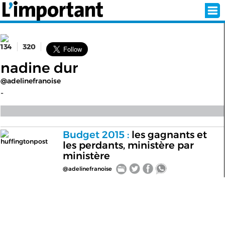
134
320
INSCRIPTION
CONNEXION
nadine dur
@adelinefranoise
SÉLECTION DE L'ÉTÉ
-
SUR L'ÉCRAN D'ACCUEIL
Budget 2015 :
les gagnants et
huffingtonpost
les perdants, ministère par
ABONNEZ-VOUS À LA NEWSLETTER!
ministère
@adelinefranoise
SUIVEZ NOUS:
< RETOUR À L'ACCUEIL