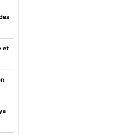
 des
 et
on
ya