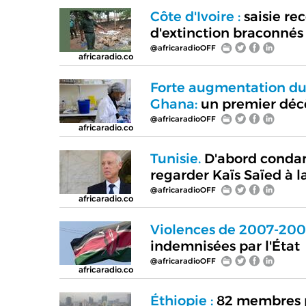
Côte d'Ivoire :
saisie re
d'extinction braconné
@africaradioOFF
africaradio.co
Forte augmentation du
Ghana:
un premier déc
@africaradioOFF
africaradio.co
Tunisie.
D'abord condam
regarder Kaïs Saïed à l
@africaradioOFF
africaradio.co
Violences de 2007-200
indemnisées par l'État
@africaradioOFF
africaradio.co
Éthiopie :
82 membres pr