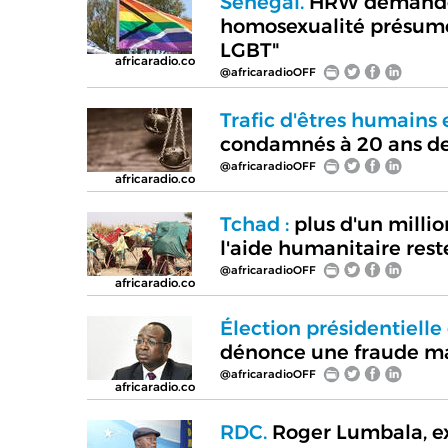
Sénégal.
HRW demande l
homosexualité présumée
LGBT"
africaradio.co
@africaradioOFF
Trafic d'êtres humains 
condamnés à 20 ans de
@africaradioOFF
africaradio.co
Tchad :
plus d'un millio
l'aide humanitaire rest
@africaradioOFF
africaradio.co
Élection présidentielle
dénonce une fraude m
@africaradioOFF
africaradio.co
RDC.
Roger Lumbala, ex