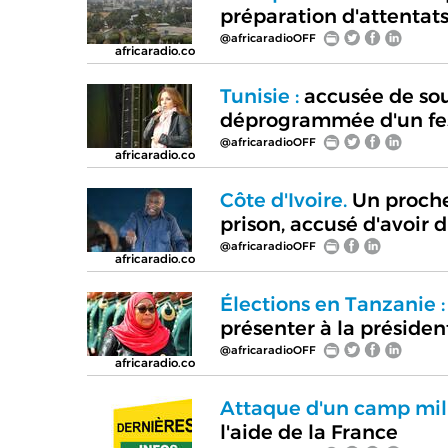
préparation d'attentats
@africaradioOFF
africaradio.co
Tunisie :
accusée de sou
déprogrammée d'un fes
@africaradioOFF
africaradio.co
Côte d'Ivoire.
Un proche
prison, accusé d'avoir 
@africaradioOFF
africaradio.co
Élections en Tanzanie :
présenter à la présiden
@africaradioOFF
africaradio.co
Attaque d'un camp mili
l'aide de la France