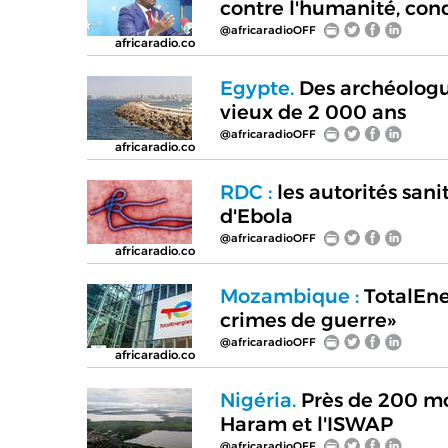
contre l'humanité, con
@africaradioOFF
africaradio.co
Egypte.
Des archéologu
vieux de 2 000 ans
@africaradioOFF
africaradio.co
RDC :
les autorités sani
d'Ebola
@africaradioOFF
africaradio.co
Mozambique :
TotalEne
crimes de guerre»
@africaradioOFF
africaradio.co
Nigéria.
Près de 200 mo
Haram et l'ISWAP
@africaradioOFF