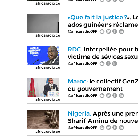
africaradio.co
«Que fait la justice ?
». 
ados guinéens réclame
@africaradioOFF
africaradio.co
RDC.
Interpellée pour 
victime de sévices sexu
@africaradioOFF
africaradio.co
Maroc:
le collectif Ge
du gouvernement
@africaradioOFF
africaradio.co
Nigeria.
Après une prem
Sharif-Aminu de nouv
@africaradioOFF
africaradio.co