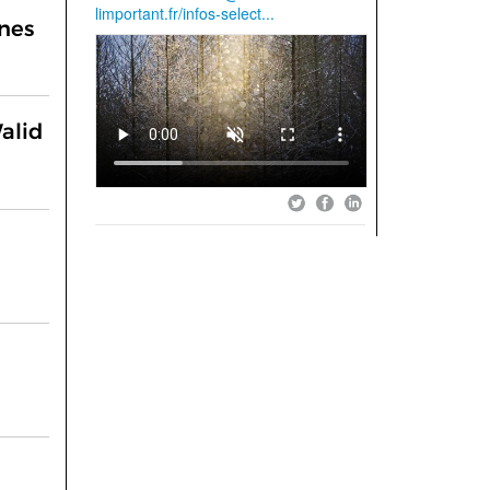
nnes
alid