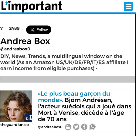
7
2489
INSCRIPTION
CONNEXION
Andrea Box
@andreabox0
SÉLECTION DE L'ÉTÉ
DiY, News, Trends, a multilingual window on the
world (As an Amazon US/UK/DE/FR/IT/ES affiliate I
earn income from eligible purchases) -
SUR L'ÉCRAN D'ACCUEIL
ABONNEZ-VOUS À LA NEWSLETTER!
«Le plus beau garçon du
monde».
Björn Andrésen,
l'acteur suédois qui a joué dans
SUIVEZ NOUS:
Mort à Venise, décède à l'âge
de 70 ans
< RETOUR À L'ACCUEIL
theguardian.co
@andreabox0