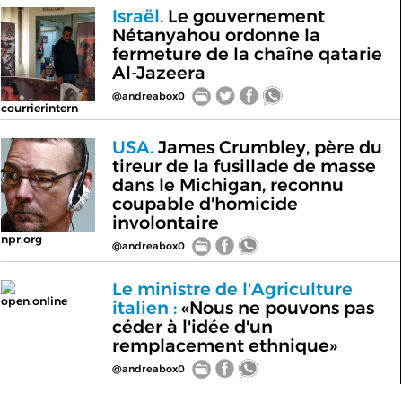
Israël.
Le gouvernement
Nétanyahou ordonne la
fermeture de la chaîne qatarie
Al-Jazeera
@andreabox0
courrierintern
USA.
James Crumbley, père du
tireur de la fusillade de masse
dans le Michigan, reconnu
coupable d'homicide
involontaire
npr.org
@andreabox0
Le ministre de l'Agriculture
open.online
italien :
«Nous ne pouvons pas
céder à l'idée d'un
remplacement ethnique»
@andreabox0