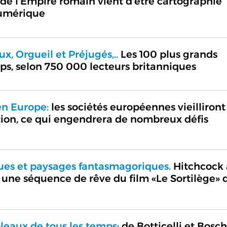
 de l'Empire romain vient d'être cartographié
numérique
, Orgueil et Préjugés,..
Les 100 plus grands
ps, selon 750 000 lecteurs britanniques
n Europe:
les sociétés européennes vieilliront
tion, ce qui engendrera de nombreux défis
ues et paysages fantasmagoriques.
Hitchcock 
 une séquence de rêve du film «Le Sortilège» 
leaux de tous les temps:
de Botticelli et Bosch