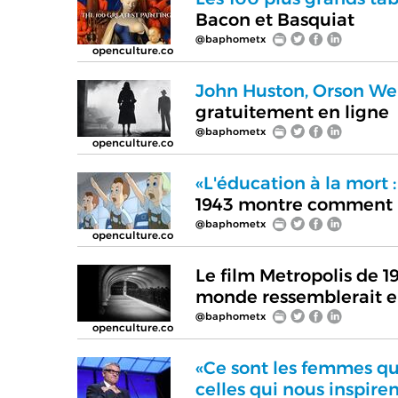
Bacon et Basquiat
@baphometx
openculture.co
John Huston, Orson Welle
gratuitement en ligne
@baphometx
openculture.co
«L'éducation à la mort :
1943 montre comment Hi
@baphometx
openculture.co
Le film Metropolis de 1
monde ressemblerait en
@baphometx
openculture.co
«Ce sont les femmes qui
celles qui nous inspiren