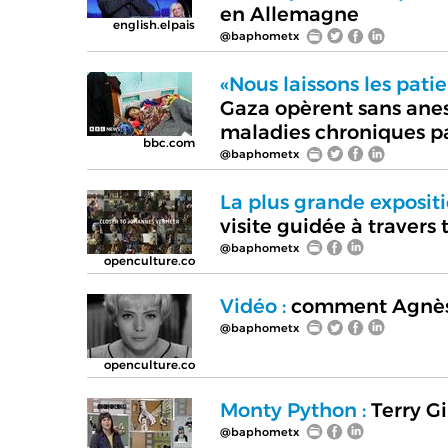
en Allemagne
english.elpais
@baphometx
«Nous laissons les pati
Gaza opèrent sans anest
maladies chroniques 
bbc.com
@baphometx
La plus grande exposit
visite guidée à travers
@baphometx
openculture.co
Vidéo :
comment Agnès V
@baphometx
openculture.co
Monty Python :
Terry Gi
@baphometx