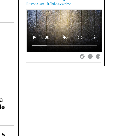
a
de
 à