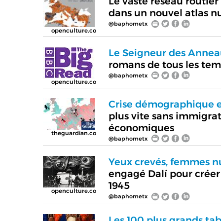
Le vaste réseau routier
dans un nouvel atlas 
@baphometx
openculture.co
Le Seigneur des Anneaux
romans de tous les tem
@baphometx
openculture.co
Crise démographique e
plus vite sans immigra
économiques
theguardian.co
@baphometx
Yeux crevés, femmes n
engagé Dalí pour créer
1945
openculture.co
@baphometx
Les 100 plus grands tab