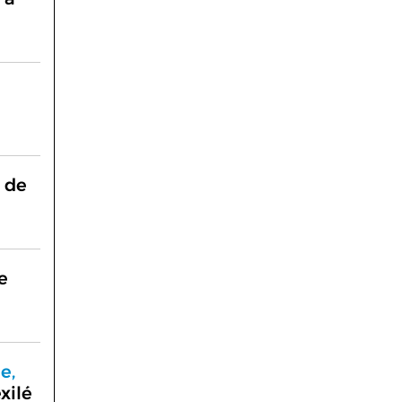
y de
e
e,
xilé