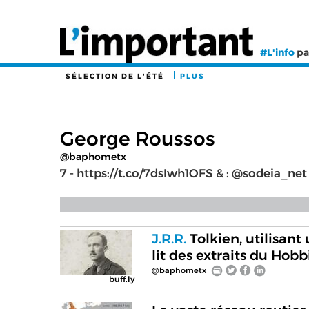
#L'info
pa
SÉLECTION DE L'ÉTÉ
PLUS
George Roussos
@baphometx
7 - https://t.co/7dsIwh1OFS & : @sodeia_ne
J.R.R.
Tolkien, utilisan
lit des extraits du Hob
@baphometx
buff.ly