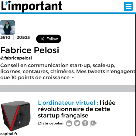
3610
20523
INSCRIPTION
CONNEXION
Fabrice Pelosi
SÉLECTION DE L'ÉTÉ
@fabricepelosi
Conseil en communication start-up, scale-up,
licornes, centaures, chimères. Mes tweets n'engagent
que 10 points de croissance. -
SUR L'ÉCRAN D'ACCUEIL
ABONNEZ-VOUS À LA NEWSLETTER!
L'ordinateur virtuel :
l'idée
SUIVEZ NOUS:
révolutionnaire de cette
startup française
< RETOUR À L'ACCUEIL
@fabricepelosi
capital.fr