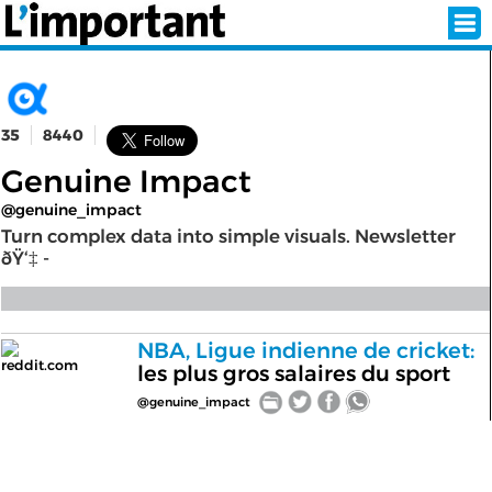
35
8440
INSCRIPTION
CONNEXION
Genuine Impact
SÉLECTION DE L'ÉTÉ
@genuine_impact
Turn complex data into simple visuals. Newsletter
ðŸ‘‡ -
SUR L'ÉCRAN D'ACCUEIL
ABONNEZ-VOUS À LA NEWSLETTER!
NBA, Ligue indienne de cricket:
reddit.com
les plus gros salaires du sport
SUIVEZ NOUS:
@genuine_impact
< RETOUR À L'ACCUEIL