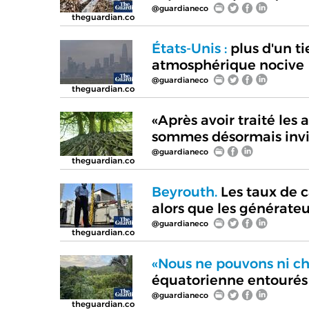
@guardianeco
theguardian.co
États-Unis :
plus d'un ti
atmosphérique nocive
@guardianeco
theguardian.co
«Après avoir traité les
sommes désormais invi
@guardianeco
theguardian.co
Beyrouth.
Les taux de 
alors que les générateu
@guardianeco
theguardian.co
«Nous ne pouvons ni ch
équatorienne entourés
@guardianeco
theguardian.co