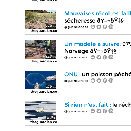
theguardian.co
Mauvaises récoltes, faill
sécheresse ðŸ‡¬ðŸ‡§
@guardianeco
theguardian.co
Un modèle à suivre:
97%
Norvège ðŸ‡¬ðŸ‡§
@guardianeco
theguardian.co
ONU :
un poisson pêché 
@guardianeco
theguardian.co
Si rien n'est fait :
le réc
@guardianeco
theguardian.co