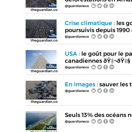
@guardianeco
theguardian.co
Crise climatique :
les g
poursuivis depuis 1990
@guardianeco
theguardian.co
USA :
le goût pour le pap
canadiennes ðŸ‡¬ðŸ‡§
@guardianeco
theguardian.co
En images :
sauver les 
@guardianeco
theguardian.co
Seuls 13% des océans 
@guardianeco