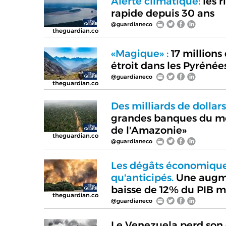
Alerte climatique:
les r
rapide depuis 30 ans
@guardianeco
theguardian.co
«Magique» :
17 millions
étroit dans les Pyrénée
@guardianeco
theguardian.co
Des milliards de dollars
grandes banques du mon
de l'Amazonie»
theguardian.co
@guardianeco
Les dégâts économique
qu'anticipés.
Une augme
baisse de 12% du PIB m
theguardian.co
@guardianeco
Le Venezuela perd son 