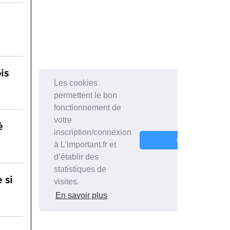
is
é
 si