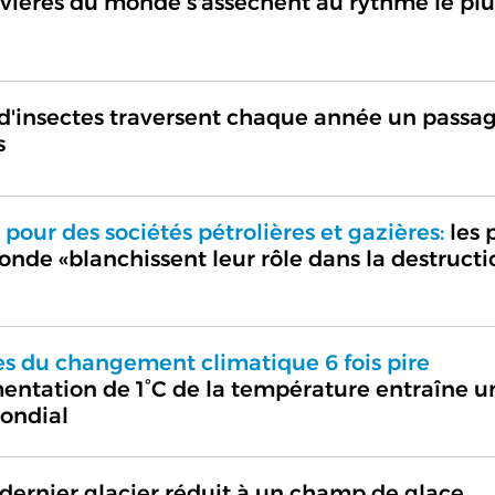
ivières du monde s'assèchent au rythme le plu
 d'insectes traversent chaque année un passa
s
 pour des sociétés pétrolières et gazières:
les 
de «blanchissent leur rôle dans la destructi
s du changement climatique 6 fois pire
ntation de 1°C de la température entraîne u
ondial
dernier glacier réduit à un champ de glace