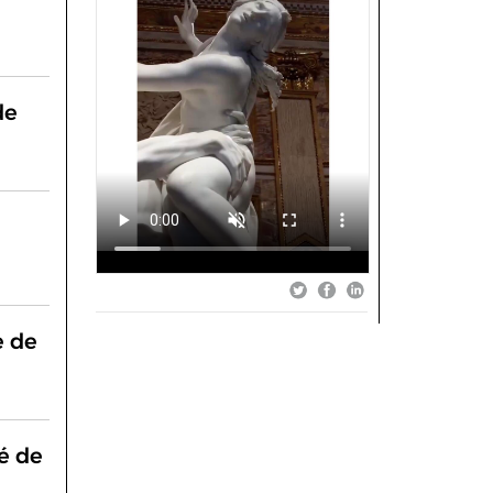
de
e de
é de