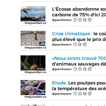
L'Écosse abandonne so
carbone de 75% d'ici 
@guardianeco
theguardian.co
Crise climatique :
le co
plus élevé que le prix 
@guardianeco
theguardian.co
«Nous avons trouvé 700
d'animaux sauvages d
@guardianeco
theguardian.co
Etude.
Les poulpes pourr
la température des oc
@guardianeco
theguardian.co