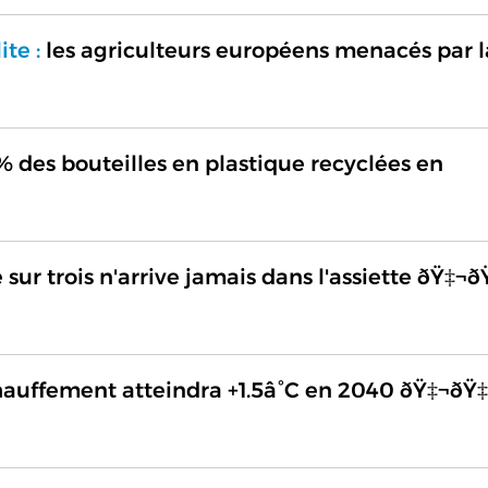
ite :
les agriculteurs européens menacés par l
 des bouteilles en plastique recyclées en
sur trois n'arrive jamais dans l'assiette ðŸ‡¬ð
hauffement atteindra +1.5â°C en 2040 ðŸ‡¬ðŸ‡