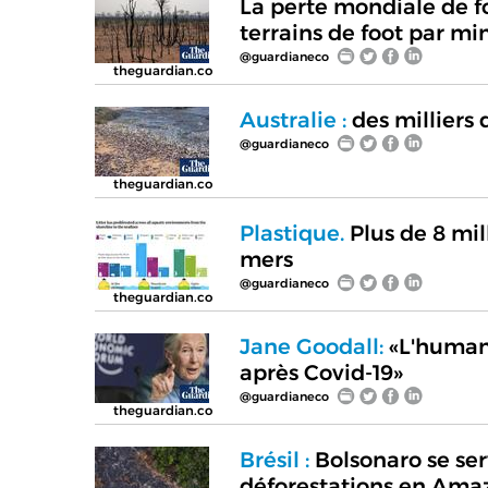
La perte mondiale de fo
terrains de foot par mi
@guardianeco
theguardian.co
Australie :
des milliers 
@guardianeco
theguardian.co
Plastique.
Plus de 8 mil
mers
@guardianeco
theguardian.co
Jane Goodall:
«L'humanit
après Covid-19»
@guardianeco
theguardian.co
Brésil :
Bolsonaro se ser
déforestations en Ama