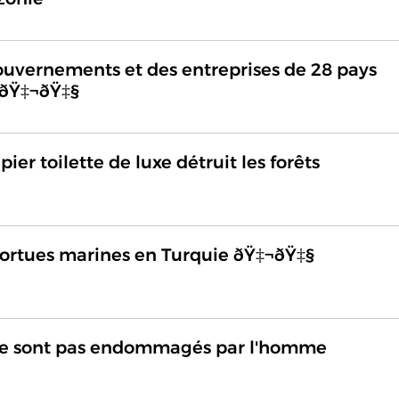
ouvernements et des entreprises de 28 pays
 ðŸ‡¬ðŸ‡§
ier toilette de luxe détruit les forêts
tortues marines en Turquie ðŸ‡¬ðŸ‡§
ne sont pas endommagés par l'homme