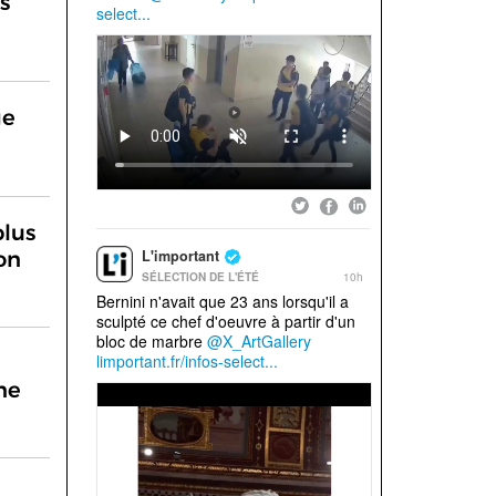
s
ge
plus
on
ne