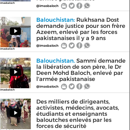
imasbaloch
@imasbaloch
Balouchistan:
Rukhsana Dost
demande justice pour son frère
Azeem, enlevé par les forces
pakistanaises il y a 9 ans
@imasbaloch
imasbaloch
Balouchistan.
Sammi demande
la libération de son père, le Dr
Deen Mohd Baloch, enlevé par
l'armée pakistanaise
@imasbaloch
imasbaloch
Des milliers de dirigeants,
activistes, médecins, avocats,
étudiants et enseignants
baloutches enlevés par les
forces de sécurité