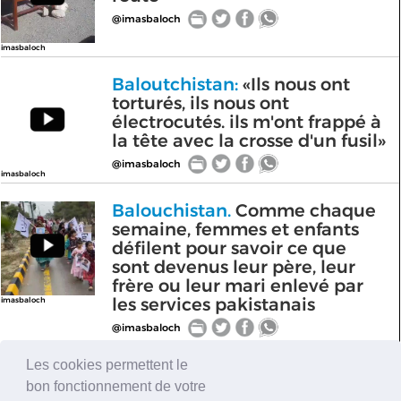
@imasbaloch
imasbaloch
Baloutchistan:
«Ils nous ont
torturés, ils nous ont
électrocutés. ils m'ont frappé à
la tête avec la crosse d'un fusil»
@imasbaloch
imasbaloch
Balouchistan.
Comme chaque
semaine, femmes et enfants
défilent pour savoir ce que
sont devenus leur père, leur
frère ou leur mari enlevé par
les services pakistanais
imasbaloch
@imasbaloch
Les cookies permettent le
Ces femmes et enfants
bon fonctionnement de votre
baloutches sont à Karachi pour