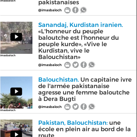
pakistanaises
imasbaloch
@imasbaloch
Sanandaj, Kurdistan iranien.
«L'honneur du peuple
baloutche est l'honneur du
peuple kurde», «Vive le
Kurdistan, vive le
Balouchistan»
imasbaloch
@imasbaloch
Balouchistan.
Un capitaine ivre
de l'armée pakistanaise
agresse une femme baloutche
à Dera Bugti
@imasbaloch
imasbaloch
Pakistan, Balouchistan:
une
école en plein air au bord de la
route