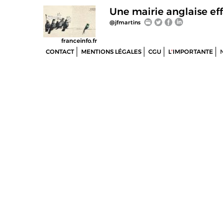
Une mairie anglaise eff
@jfmartins
franceinfo.fr
CONTACT
MENTIONS LÉGALES
CGU
L
'
IMPORTANTE