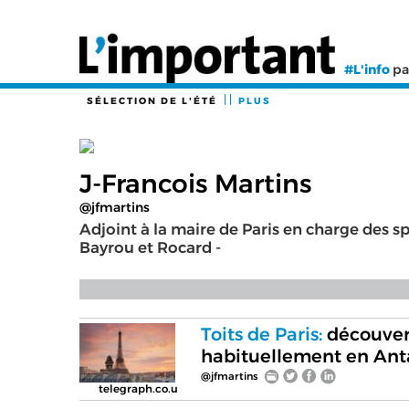
#L'info
pa
SÉLECTION DE L'ÉTÉ
PLUS
J-Francois Martins
@jfmartins
Adjoint à la maire de Paris en charge des s
Bayrou et Rocard -
Toits de Paris:
découver
habituellement en Ant
@jfmartins
telegraph.co.u