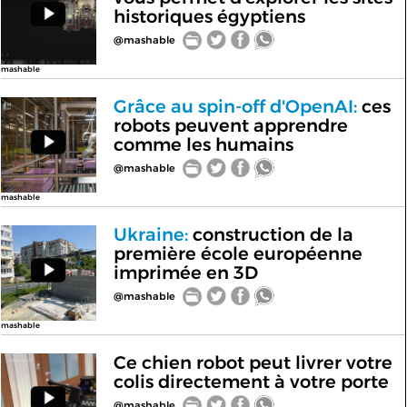
historiques égyptiens
@mashable
mashable
Grâce au spin-off d'OpenAI:
ces
robots peuvent apprendre
comme les humains
@mashable
mashable
Ukraine:
construction de la
première école européenne
imprimée en 3D
@mashable
mashable
Ce chien robot peut livrer votre
colis directement à votre porte
@mashable