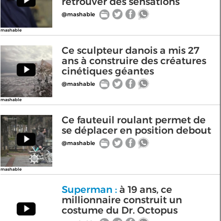
retrouver des sensations
@mashable
mashable
Ce sculpteur danois a mis 27
ans à construire des créatures
cinétiques géantes
@mashable
mashable
Ce fauteuil roulant permet de
se déplacer en position debout
@mashable
mashable
Superman :
à 19 ans, ce
millionnaire construit un
costume du Dr. Octopus