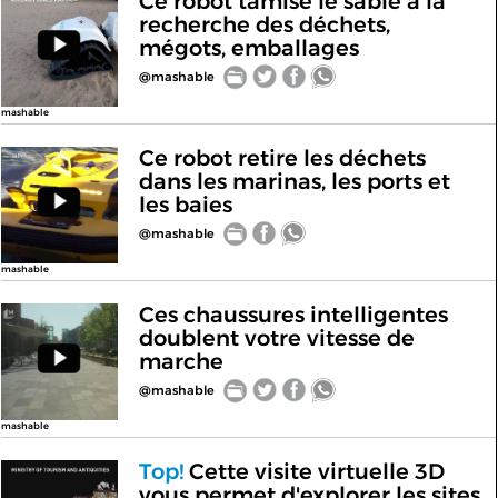
Ce robot tamise le sable à la
recherche des déchets,
mégots, emballages
@mashable
mashable
Ce robot retire les déchets
dans les marinas, les ports et
les baies
@mashable
mashable
Ces chaussures intelligentes
doublent votre vitesse de
marche
@mashable
mashable
Top!
Cette visite virtuelle 3D
vous permet d'explorer les sites