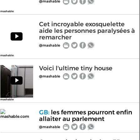
@mashable
mashable
Cet incroyable exosquelette
aide les personnes paralysées à
remarcher
@mashable
mashable
Voici l'ultime tiny house
@mashable
mashable
GB:
les femmes pourront enfin
mashable.com
allaiter au parlement
@mashable