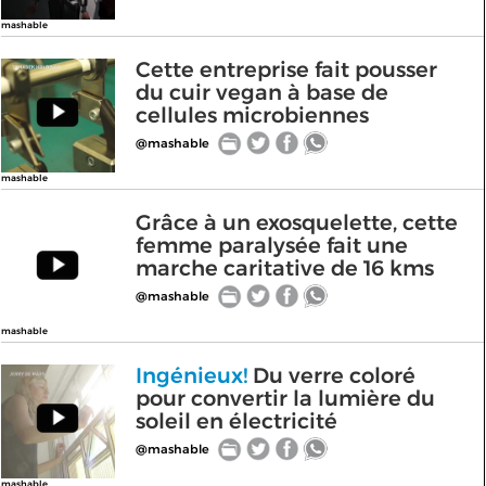
mashable
Cette entreprise fait pousser
du cuir vegan à base de
cellules microbiennes
@mashable
mashable
Grâce à un exosquelette, cette
femme paralysée fait une
marche caritative de 16 kms
@mashable
mashable
Ingénieux!
Du verre coloré
pour convertir la lumière du
soleil en électricité
@mashable
mashable