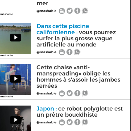
mer
@mashable
mashable
Dans cette piscine
californienne :
vous pourrez
surfer la plus grosse vague
artificielle au monde
@mashable
mashable
Cette chaise «anti-
manspreading» oblige les
hommes à s'assoir les jambes
serrées
@mashable
mashable
Japon :
ce robot polyglotte est
un prêtre bouddhiste
@mashable