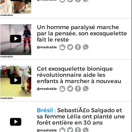
mashable
Un homme paralysé marche
par la pensée, son exosquelette
fait le reste
@mashable
mashable
Cet exosquelette bionique
révolutionnaire aide les
enfants à marcher à nouveau
@mashable
mashable
Brésil :
SebastiÃ£o Salgado et
sa femme Lélia ont planté une
forêt entière en 30 ans
@mashable