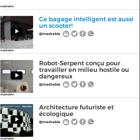
mashable
Ce bagage intelligent est aussi
un scooter!
@mashable
mashable
Robot-Serpent conçu pour
travailler en milieu hostile ou
dangereux
@mashable
mashable
Architecture futuriste et
écologique
@mashable
mashable