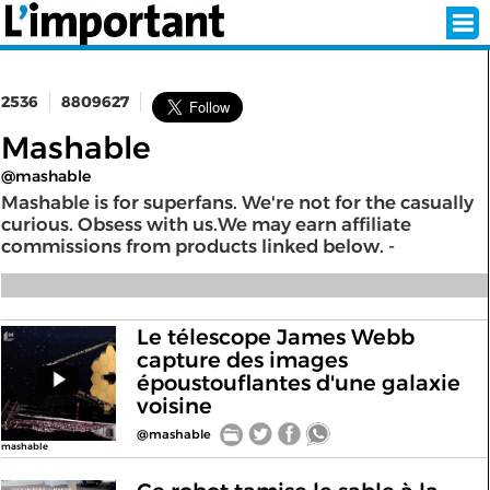
2536
8809627
INSCRIPTION
CONNEXION
Mashable
@mashable
SÉLECTION DE L'ÉTÉ
Mashable is for superfans. We're not for the casually
curious. Obsess with us.We may earn affiliate
commissions from products linked below. -
SUR L'ÉCRAN D'ACCUEIL
ABONNEZ-VOUS À LA NEWSLETTER!
Le télescope James Webb
capture des images
époustouflantes d'une galaxie
SUIVEZ NOUS:
voisine
@mashable
< RETOUR À L'ACCUEIL
mashable