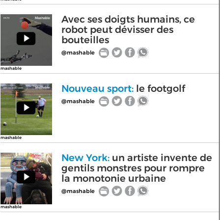
Avec ses doigts humains, ce
robot peut dévisser des
bouteilles
@mashable
mashable
Nouveau sport:
le footgolf
@mashable
mashable
New York:
un artiste invente de
gentils monstres pour rompre
la monotonie urbaine
@mashable
mashable