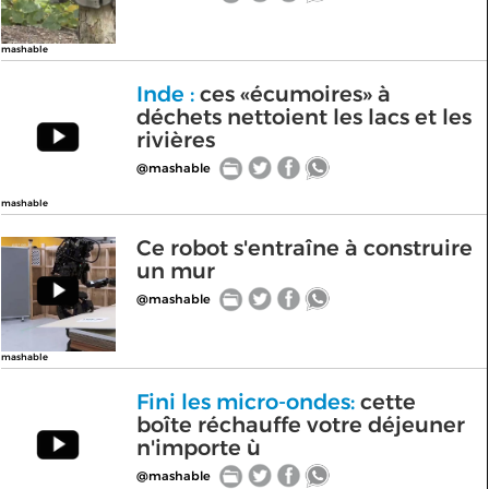
mashable
Inde :
ces «écumoires» à
déchets nettoient les lacs et les
rivières
@mashable
mashable
Ce robot s'entraîne à construire
un mur
@mashable
mashable
Fini les micro-ondes:
cette
boîte réchauffe votre déjeuner
n'importe ù
@mashable