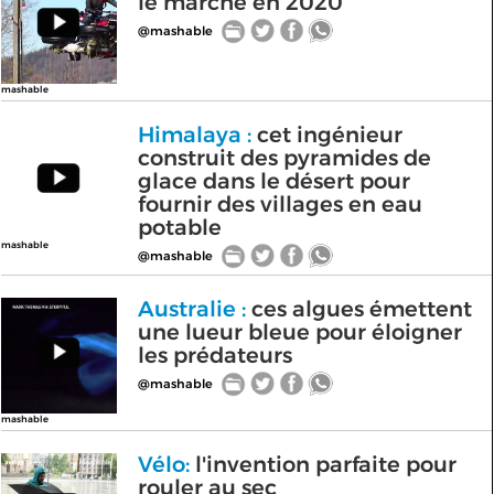
le marché en 2020
@mashable
mashable
Himalaya :
cet ingénieur
construit des pyramides de
glace dans le désert pour
fournir des villages en eau
potable
mashable
@mashable
Australie :
ces algues émettent
une lueur bleue pour éloigner
les prédateurs
@mashable
mashable
Vélo:
l'invention parfaite pour
rouler au sec