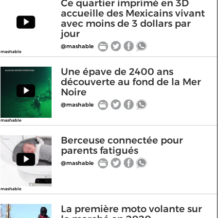
Ce quartier imprimé en 3D
accueille des Mexicains vivant
avec moins de 3 dollars par
jour
@mashable
mashable
Une épave de 2400 ans
découverte au fond de la Mer
Noire
@mashable
mashable
Berceuse connectée pour
parents fatigués
@mashable
mashable
La première moto volante sur