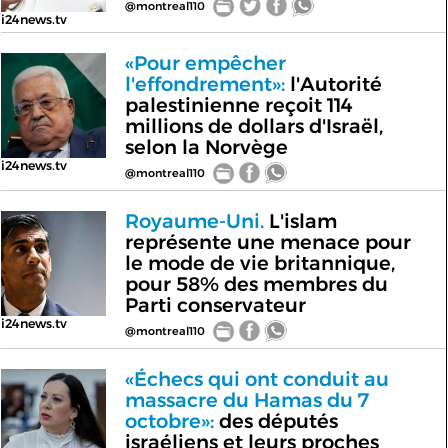
@montreal110
i24news.tv
«Pour empêcher
l'effondrement»:
l'Autorité
palestinienne reçoit 114
millions de dollars d'Israël,
selon la Norvège
i24news.tv
@montreal110
Royaume-Uni.
L'islam
représente une menace pour
le mode de vie britannique,
pour 58% des membres du
Parti conservateur
i24news.tv
@montreal110
«Échecs qui ont conduit au
massacre du Hamas du 7
octobre»:
des députés
israéliens et leurs proches