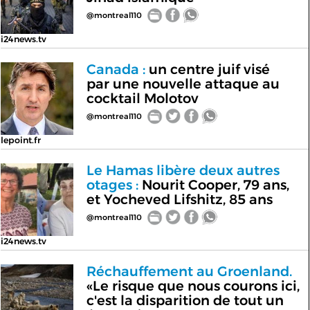
@montreal110
i24news.tv
Canada :
un centre juif visé
par une nouvelle attaque au
cocktail Molotov
@montreal110
lepoint.fr
Le Hamas libère deux autres
otages :
Nourit Cooper, 79 ans,
et Yocheved Lifshitz, 85 ans
@montreal110
i24news.tv
Réchauffement au Groenland.
«Le risque que nous courons ici,
c'est la disparition de tout un