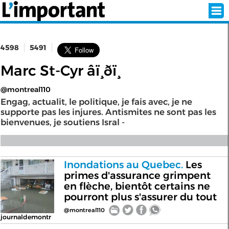
4598
5491
INSCRIPTION
CONNEXION
Marc St-Cyr âï¸ðï¸
@montreal110
SÉLECTION DE L'ÉTÉ
Engag, actualit, le politique, je fais avec, je ne
supporte pas les injures. Antismites ne sont pas les
bienvenues, je soutiens Isral -
SUR L'ÉCRAN D'ACCUEIL
ABONNEZ-VOUS À LA NEWSLETTER!
Inondations au Quebec.
Les
primes d'assurance grimpent
SUIVEZ NOUS:
en flèche, bientôt certains ne
pourront plus s'assurer du tout
< RETOUR À L'ACCUEIL
@montreal110
journaldemontr