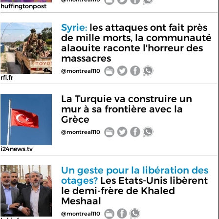
huffingtonpost
Syrie:
les attaques ont fait près
de mille morts, la communauté
alaouite raconte l'horreur des
massacres
@montreal110
rfi.fr
La Turquie va construire un
mur à sa frontière avec la
Grèce
@montreal110
i24news.tv
Un geste pour la libération des
otages?
Les Etats-Unis libèrent
le demi-frère de Khaled
Meshaal
@montreal110