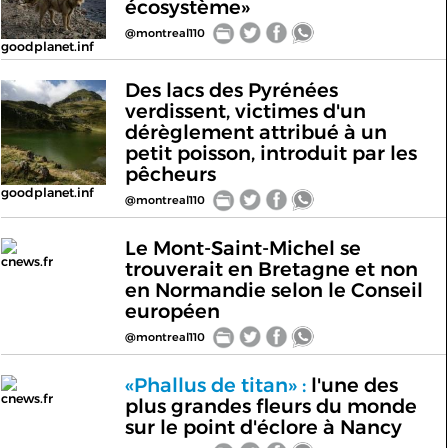
écosystème»
@montreal110
goodplanet.inf
Des lacs des Pyrénées
verdissent, victimes d'un
dérèglement attribué à un
petit poisson, introduit par les
pêcheurs
goodplanet.inf
@montreal110
Le Mont-Saint-Michel se
cnews.fr
trouverait en Bretagne et non
en Normandie selon le Conseil
européen
@montreal110
«Phallus de titan» :
l'une des
cnews.fr
plus grandes fleurs du monde
sur le point d'éclore à Nancy