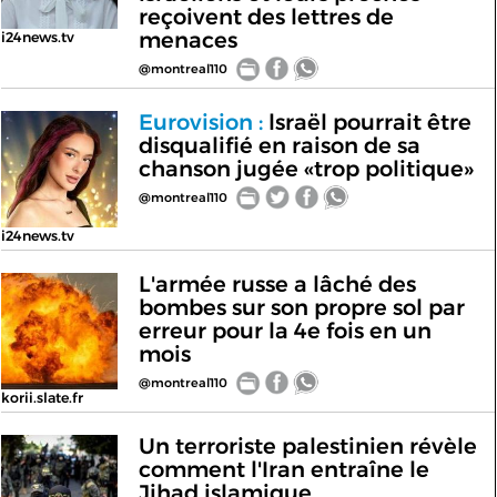
reçoivent des lettres de
menaces
i24news.tv
@montreal110
Eurovision :
lsraël pourrait être
disqualifié en raison de sa
chanson jugée «trop politique»
@montreal110
i24news.tv
L'armée russe a lâché des
bombes sur son propre sol par
erreur pour la 4e fois en un
mois
@montreal110
korii.slate.fr
Un terroriste palestinien révèle
comment l'Iran entraîne le
Jihad islamique