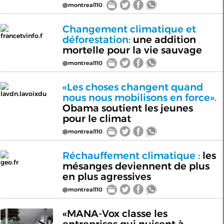
@montreal110
Changement climatique et
francetvinfo.f
déforestation:
une addition
mortelle pour la vie sauvage
@montreal110
«Les choses changent quand
lavdn.lavoixdu
nous nous mobilisons en force».
Obama soutient les jeunes
pour le climat
@montreal110
Réchauffement climatique :
les
geo.fr
mésanges deviennent de plus
en plus agressives
@montreal110
«MANA-Vox classe les