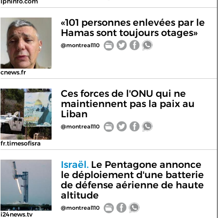
lphinfo.com
«101 personnes enlevées par le
Hamas sont toujours otages»
@montreal110
cnews.fr
Ces forces de l'ONU qui ne
maintiennent pas la paix au
Liban
@montreal110
fr.timesofisra
Israël.
Le Pentagone annonce
le déploiement d'une batterie
de défense aérienne de haute
altitude
@montreal110
i24news.tv