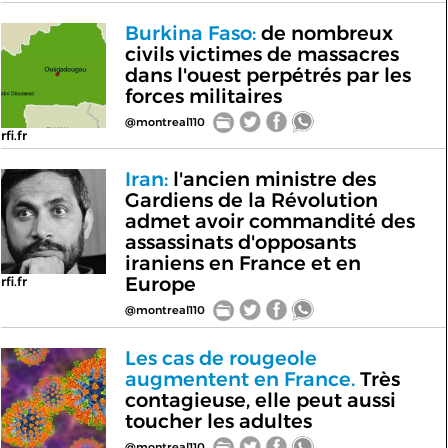
Burkina Faso:
de nombreux
civils victimes de massacres
dans l'ouest perpétrés par les
forces militaires
@montreal110
rfi.fr
Iran:
l'ancien ministre des
Gardiens de la Révolution
admet avoir commandité des
assassinats d'opposants
iraniens en France et en
Europe
rfi.fr
@montreal110
Les cas de rougeole
augmentent en France.
Très
contagieuse, elle peut aussi
toucher les adultes
@montreal110