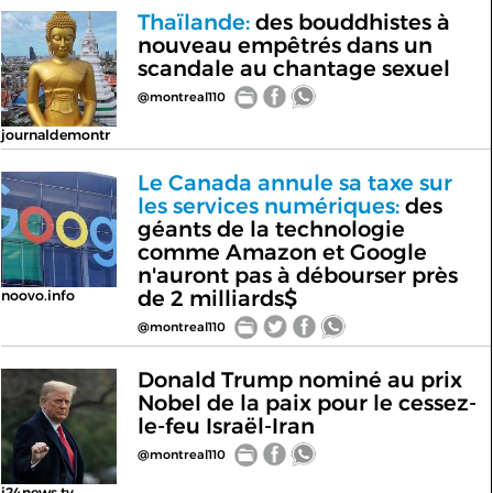
Thaïlande:
des bouddhistes à
nouveau empêtrés dans un
scandale au chantage sexuel
@montreal110
journaldemontr
Le Canada annule sa taxe sur
les services numériques:
des
géants de la technologie
comme Amazon et Google
n'auront pas à débourser près
de 2 milliards$
noovo.info
@montreal110
Donald Trump nominé au prix
Nobel de la paix pour le cessez-
le-feu Israël-Iran
@montreal110
i24news.tv