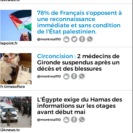
78% de Français s'opposent à
une reconnaissance
immédiate et sans condition
de l'État palestinien.
@montreal110
lepoint.fr
Circoncision :
2 médecins de
Gironde suspendus après un
décès et des blessures
@montreal110
fr.timesofisra
L'Égypte exige du Hamas des
informations sur les otages
avant début mai
@montreal110
i24news.tv