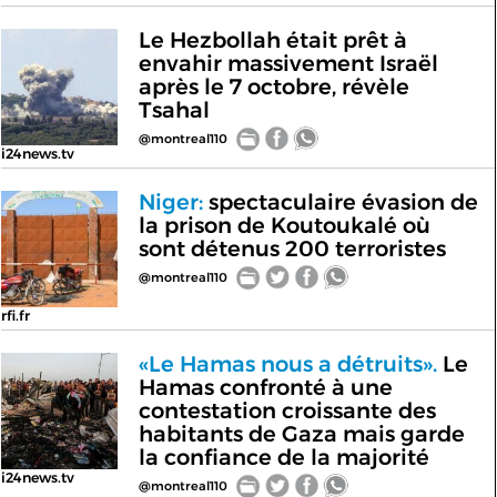
Le Hezbollah était prêt à
envahir massivement Israël
après le 7 octobre, révèle
Tsahal
@montreal110
i24news.tv
Niger:
spectaculaire évasion de
la prison de Koutoukalé où
sont détenus 200 terroristes
@montreal110
rfi.fr
«Le Hamas nous a détruits».
Le
Hamas confronté à une
contestation croissante des
habitants de Gaza mais garde
la confiance de la majorité
i24news.tv
@montreal110