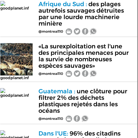
Afrique du Sud :
des plages
goodplanet.inf
autrefois sauvages détruites
par une lourde machinerie
minière
@montreal110
«La surexploitation est l'une
des principales menaces pour
la survie de nombreuses
espèces sauvages»
@montreal110
goodplanet.inf
Guatemala :
une clôture pour
goodplanet.inf
filtrer 2% des déchets
plastiques rejetés dans les
océans
@montreal110
Dans l'UE:
96% des citadins
goodplanet.inf