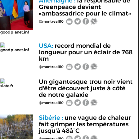
Allemagne :
la responsable de
Greenpeace devient
«ambassadrice pour le climat»
@montreal110
goodplanet.inf
USA:
record mondial de
goodplanet.inf
longueur pour un éclair de 768
km
@montreal110
Un gigantesque trou noir vient
slate.fr
d'être découvert juste à côté
de notre galaxie
@montreal110
Sibérie :
une vague de chaleur
fait grimper les températures
jusqu'à 48â°C
@montreal110