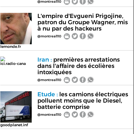
@montreal110
L'empire d'Evgueni Prigojine,
patron du Groupe Wagner, mis
à nu par des hackeurs
@montreal110
lemonde.fr
Iran :
premières arrestations
ici.radio-cana
dans l'affaire des écolières
intoxiquées
@montreal110
Etude :
les camions électriques
polluent moins que le Diesel,
batterie comprise
@montreal110
goodplanet.inf