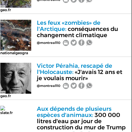
geo.fr
Les feux «zombies» de
l'Arctique:
conséquences du
changement climatique
@montreal110
nationalgeogra
Victor Pérahia, rescapé de
l'Holocauste:
«J'avais 12 ans et
je voulais mourir»
@montreal110
geo.fr
Aux dépends de plusieurs
slate.fr
espèces d'animaux:
300 000
litres d'eau par jour de
construction du mur de Trump