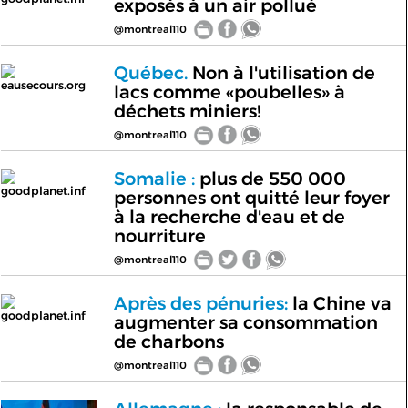
exposés à un air pollué
@montreal110
Québec.
Non à l'utilisation de
eausecours.org
lacs comme «poubelles» à
déchets miniers!
@montreal110
Somalie :
plus de 550 000
goodplanet.inf
personnes ont quitté leur foyer
à la recherche d'eau et de
nourriture
@montreal110
Après des pénuries:
la Chine va
goodplanet.inf
augmenter sa consommation
de charbons
@montreal110