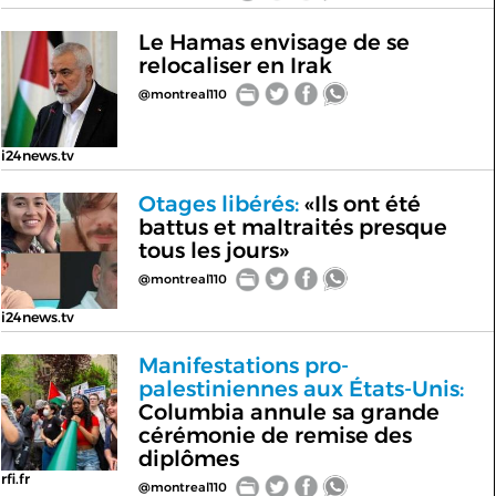
Le Hamas envisage de se
relocaliser en Irak
@montreal110
i24news.tv
Otages libérés:
«Ils ont été
battus et maltraités presque
tous les jours»
@montreal110
i24news.tv
Manifestations pro-
palestiniennes aux États-Unis:
Columbia annule sa grande
cérémonie de remise des
diplômes
rfi.fr
@montreal110