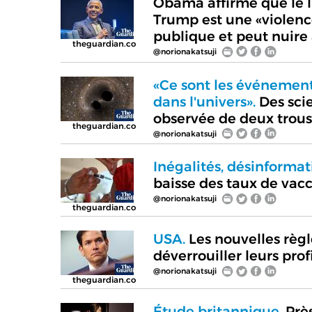
Obama affirme que le li
Trump est une «violence
publique et peut nuir
theguardian.co
@norionakatsuji
«Ce sont les événements
dans l'univers».
Des scie
observée de deux trous
theguardian.co
@norionakatsuji
Inégalités, désinformat
baisse des taux de vac
@norionakatsuji
theguardian.co
USA.
Les nouvelles règl
déverrouiller leurs prof
@norionakatsuji
theguardian.co
Étude britannique.
Près