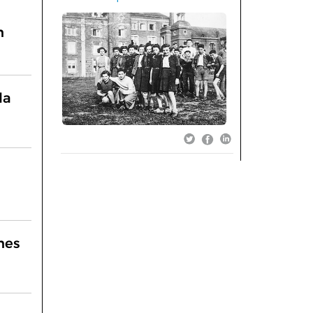
n
la
nes