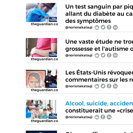
Un test sanguin par pi
allant du diabète au ca
des symptômes
theguardian.co
@norionakatsuji
Une vaste étude ne tro
grossesse et l'autisme 
@norionakatsuji
theguardian.co
Les États-Unis révoquen
commentaires sur les ré
@norionakatsuji
theguardian.co
Alcool, suicide, acciden
constituerait une «cri
@norionakatsuji
theguardian.co