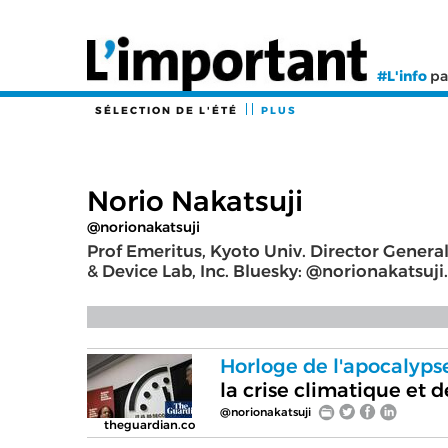
#L'info
pa
SÉLECTION DE L'ÉTÉ
PLUS
Norio Nakatsuji
@norionakatsuji
Prof Emeritus, Kyoto Univ. Director General
& Device Lab, Inc. Bluesky: @norionakatsuji.
Horloge de l'apocalypse
la crise climatique et de
@norionakatsuji
theguardian.co