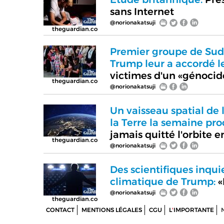
sans Internet
@norionakatsuji
theguardian.co
Premier groupe de Sud-
Trump leur a accordé le
victimes d'un «génocid
theguardian.co
@norionakatsuji
Un vaisseau spatial de 
la Terre la semaine pro
jamais quitté l'orbite 
theguardian.co
@norionakatsuji
Des scientifiques inqu
climatique de Trump:
«
@norionakatsuji
theguardian.co
CONTACT
MENTIONS LÉGALES
CGU
L
'
IMPORTANTE