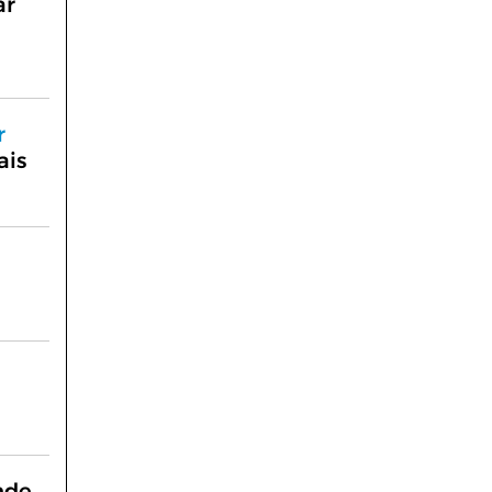
ar
r
ais
nde