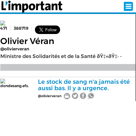
471
388719
INSCRIPTION
CONNEXION
Olivier Véran
@olivierveran
SÉLECTION DE L'ÉTÉ
Ministre des Solidarités et de la Santé ðŸ‡«ðŸ‡· -
SUR L'ÉCRAN D'ACCUEIL
Le stock de sang n'a jamais été
dondesang.efs.
aussi bas. Il y a urgence.
ABONNEZ-VOUS À LA NEWSLETTER!
@olivierveran
SUIVEZ NOUS:
< RETOUR À L'ACCUEIL