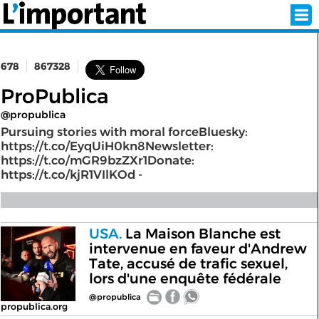
678
867328
INSCRIPTION
CONNEXION
ProPublica
@propublica
SÉLECTION DE L'ÉTÉ
Pursuing stories with moral forceBluesky:
https://t.co/EyqUiH0kn8Newsletter:
https://t.co/mGR9bzZXr1Donate:
https://t.co/kjR1VIlKOd -
SUR L'ÉCRAN D'ACCUEIL
ABONNEZ-VOUS À LA NEWSLETTER!
USA.
La Maison Blanche est
intervenue en faveur d'Andrew
SUIVEZ NOUS:
Tate, accusé de trafic sexuel,
lors d'une enquête fédérale
< RETOUR À L'ACCUEIL
@propublica
propublica.org