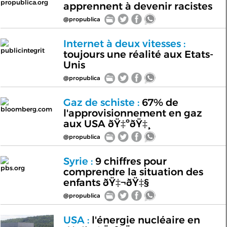
propublica.org
apprennent à devenir racistes
@propublica
Internet à deux vitesses :
publicintegrit
toujours une réalité aux Etats-
Unis
@propublica
Gaz de schiste :
67% de
bloomberg.com
l'approvisionnement en gaz
aux USA ðŸ‡ºðŸ‡¸
@propublica
Syrie :
9 chiffres pour
pbs.org
comprendre la situation des
enfants ðŸ‡¬ðŸ‡§
@propublica
USA :
l'énergie nucléaire en