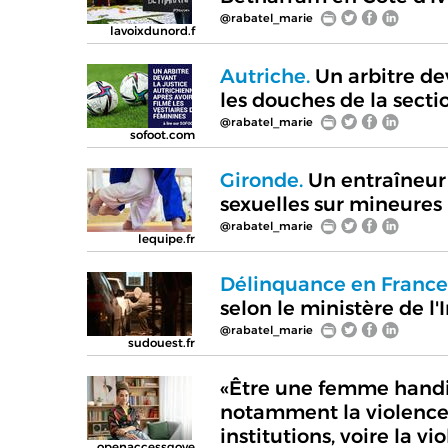
@rabatel_marie
lavoixdunord.f
Autriche.
Un arbitre dev
les douches de la sect
@rabatel_marie
sofoot.com
Gironde.
Un entraîneur 
sexuelles sur mineures
@rabatel_marie
lequipe.fr
Délinquance en France 
selon le ministère de l'
@rabatel_marie
sudouest.fr
«Être une femme handic
notamment la violence
institutions, voire la vi
openaccessgove