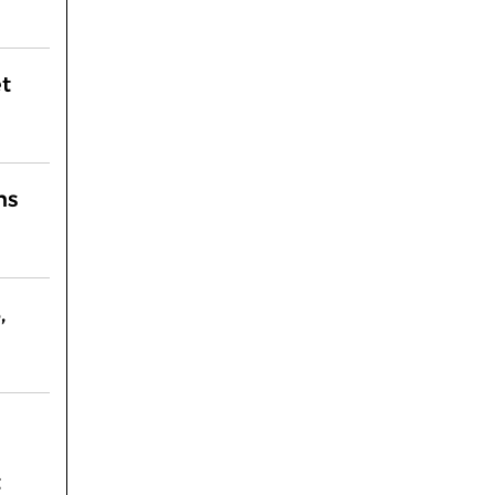
et
ns
,
t