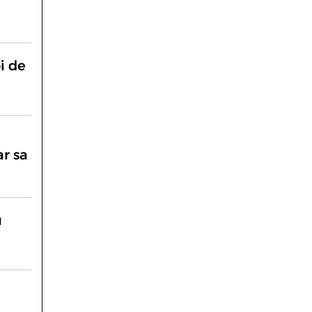
i de
ar sa
u