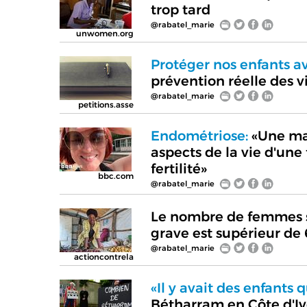
trop tard
@rabatel_marie
unwomen.org
Protéger nos enfants ava
prévention réelle des v
@rabatel_marie
petitions.asse
Endométriose:
«Une mal
aspects de la vie d'une
fertilité»
bbc.com
@rabatel_marie
Le nombre de femmes s
grave est supérieur de
@rabatel_marie
actioncontrela
«Il y avait des enfants 
Bétharram en Côte d'Ivo