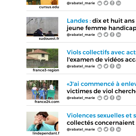
@rabatel_marie
cursus.edu
Landes :
dix et huit ans
jeune femme handica
@rabatel_marie
sudouest.fr
Viols collectifs avec ac
l'examen de vidéos acc
@rabatel_marie
france3-region
«J'ai commencé à enlev
victimes de viol cherc
@rabatel_marie
france24.com
Violences sexuelles et s
collectés concernaien
@rabatel_marie
lindependant.f