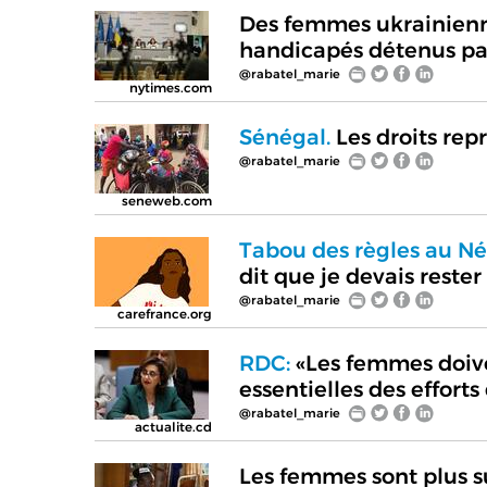
Des femmes ukrainienne
handicapés détenus par
@rabatel_marie
nytimes.com
Sénégal.
Les droits re
@rabatel_marie
seneweb.com
Tabou des règles au Né
dit que je devais reste
@rabatel_marie
carefrance.org
RDC:
«Les femmes doiv
essentielles des efforts
@rabatel_marie
actualite.cd
Les femmes sont plus s