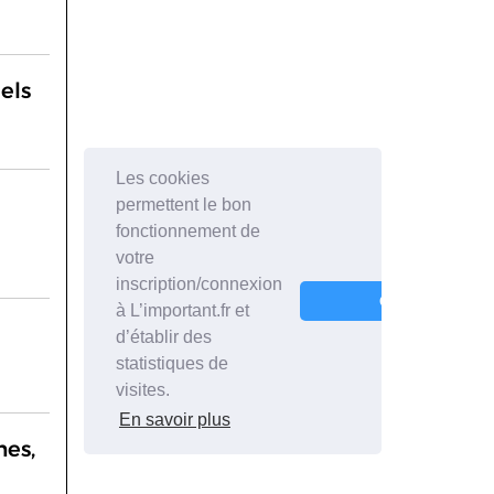
els
e
mes,