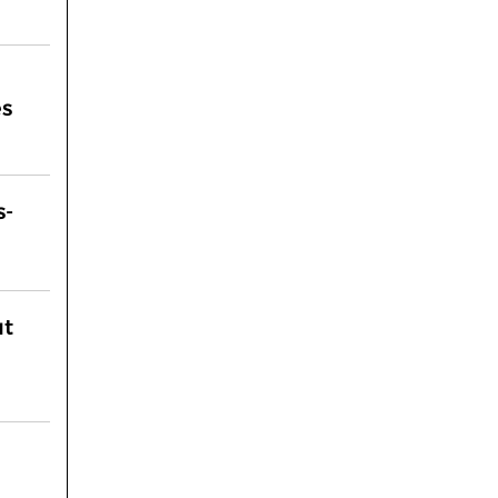
es
s-
ut