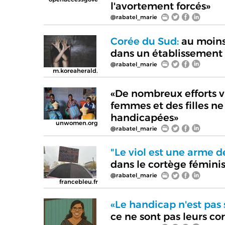
l'avortement forcés»
@rabatel_marie
Corée du Sud:
au moins
dans un établissement 
@rabatel_marie
m.koreaherald.
«De nombreux efforts vi
femmes et des filles n
handicapées»
unwomen.org
@rabatel_marie
"Le viol est une arme d
dans le cortège fémini
@rabatel_marie
francebleu.fr
«Le handicap n'est pas
ce ne sont pas leurs cor