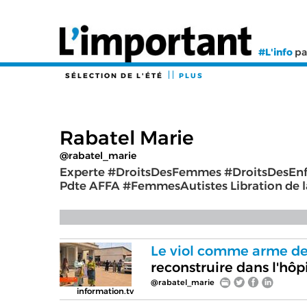
#L'info
pa
SÉLECTION DE L'ÉTÉ
PLUS
Rabatel Marie
@rabatel_marie
Experte #DroitsDesFemmes #DroitsDesEn
Pdte AFFA #FemmesAutistes Libration de la
Le viol comme arme de
reconstruire dans l'hô
@rabatel_marie
information.tv