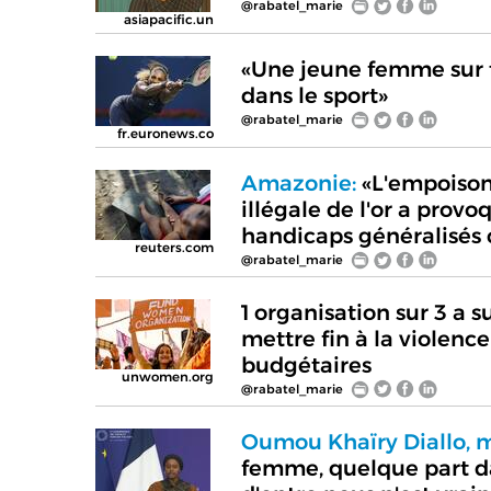
@rabatel_marie
asiapacific.un
«Une jeune femme sur t
dans le sport»
@rabatel_marie
fr.euronews.co
Amazonie:
«L'empoison
illégale de l'or a prov
handicaps généralisés 
reuters.com
@rabatel_marie
1 organisation sur 3 a
mettre fin à la violenc
budgétaires
unwomen.org
@rabatel_marie
Oumou Khaïry Diallo, m
femme, quelque part da