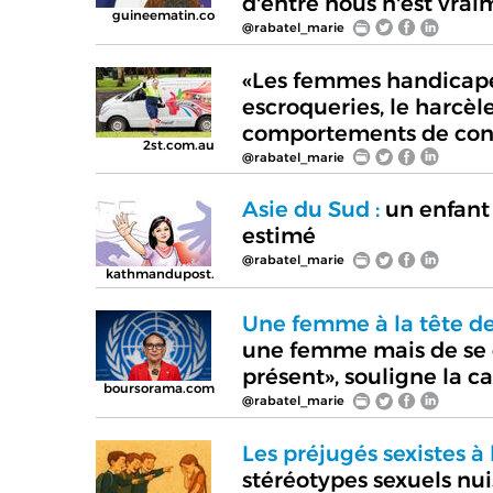
d'entre nous n'est vrai
guineematin.co
@rabatel_marie
«Les femmes handicapée
escroqueries, le harcèle
comportements de cont
2st.com.au
@rabatel_marie
Asie du Sud :
un enfant 
estimé
@rabatel_marie
kathmandupost.
Une femme à la tête d
une femme mais de se d
présent», souligne la c
boursorama.com
@rabatel_marie
Les préjugés sexistes à 
stéréotypes sexuels nuis