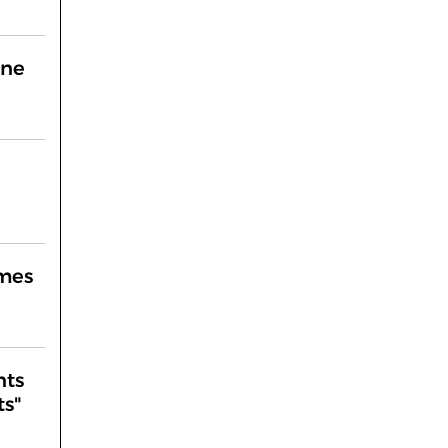
une
mmes
nts
ts"