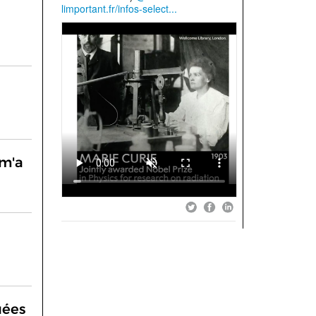
 m'a
uées