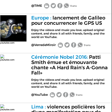
@TIME
9 ans
Europe :
lancement de Galileo
pour concurrencer le GPS US
Enjoy the videos and music you love, upload original
content, and share it all with friends, family, and the
world on YouTube.
youtube.com
@VerredeMiroir
9 ans
Cérémonie Nobel 2016:
Patti
youtube.com
Smith émue et émouvante
chante «A Hard Rain's A-Gonna
Fall»
Enjoy the videos and music you love, upload original
content, and share it all with friends, family, and the
world on YouTube.
@YouTube
9 ans
Lima :
violences policières lors
youtube.com