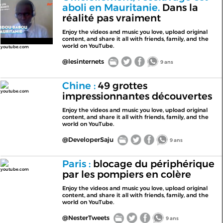
aboli en Mauritanie.
Dans la
réalité pas vraiment
Enjoy the videos and music you love, upload original
content, and share it all with friends, family, and the
world on YouTube.
youtube.com
@lesinternets
9 ans
Chine :
49 grottes
youtube.com
impressionnantes découvertes
Enjoy the videos and music you love, upload original
content, and share it all with friends, family, and the
world on YouTube.
@DeveloperSaju
9 ans
Paris :
blocage du périphérique
youtube.com
par les pompiers en colère
Enjoy the videos and music you love, upload original
content, and share it all with friends, family, and the
world on YouTube.
@NesterTweets
9 ans