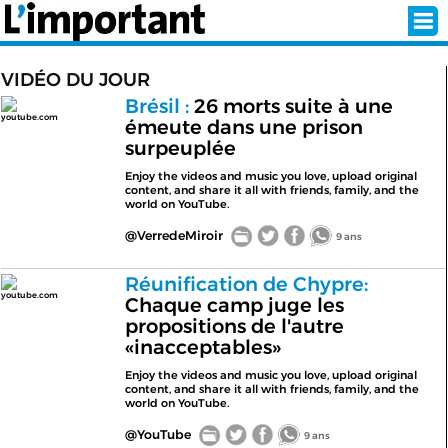
VIDÉO DU JOUR
Brésil :
26 morts suite à une
youtube.com
INSCRIPTION
CONNEXION
émeute dans une prison
surpeuplée
Enjoy the videos and music you love, upload original
SÉLECTION DE L'ÉTÉ
content, and share it all with friends, family, and the
world on YouTube.
@VerredeMiroir
9 ans
SUR L'ÉCRAN D'ACCUEIL
Réunification de Chypre:
ABONNEZ-VOUS À LA NEWSLETTER!
youtube.com
Chaque camp juge les
propositions de l'autre
«inacceptables»
SUIVEZ NOUS:
Enjoy the videos and music you love, upload original
content, and share it all with friends, family, and the
< RETOUR À L'ACCUEIL
world on YouTube.
@YouTube
9 ans