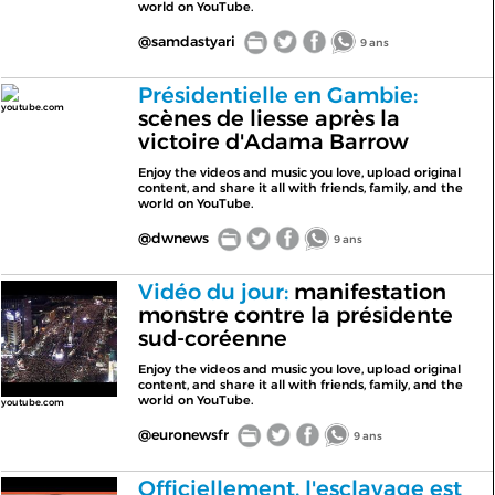
world on YouTube.
@samdastyari
9 ans
Présidentielle en Gambie:
youtube.com
scènes de liesse après la
victoire d'Adama Barrow
Enjoy the videos and music you love, upload original
content, and share it all with friends, family, and the
world on YouTube.
@dwnews
9 ans
Vidéo du jour:
manifestation
monstre contre la présidente
sud-coréenne
Enjoy the videos and music you love, upload original
content, and share it all with friends, family, and the
world on YouTube.
youtube.com
@euronewsfr
9 ans
Officiellement, l'esclavage est