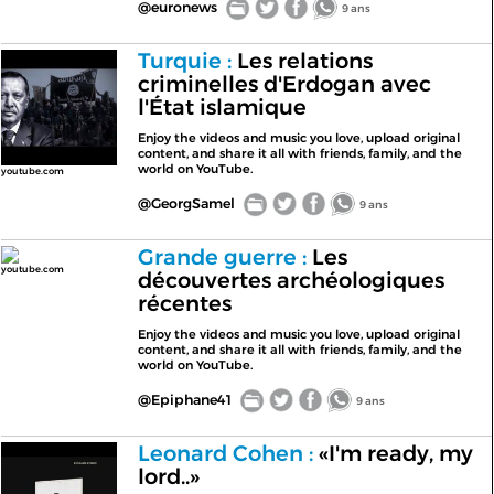
@euronews
9 ans
Turquie :
Les relations
criminelles d'Erdogan avec
l'État islamique
Enjoy the videos and music you love, upload original
content, and share it all with friends, family, and the
world on YouTube.
youtube.com
@GeorgSamel
9 ans
Grande guerre :
Les
youtube.com
découvertes archéologiques
récentes
Enjoy the videos and music you love, upload original
content, and share it all with friends, family, and the
world on YouTube.
@Epiphane41
9 ans
Leonard Cohen :
«I'm ready, my
lord..»