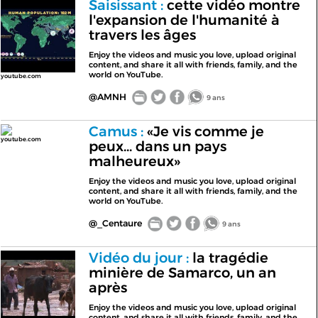
Saisissant :
cette vidéo montre
l'expansion de l'humanité à
travers les âges
Enjoy the videos and music you love, upload original
content, and share it all with friends, family, and the
world on YouTube.
youtube.com
@AMNH
9 ans
Camus :
«Je vis comme je
youtube.com
peux... dans un pays
malheureux»
Enjoy the videos and music you love, upload original
content, and share it all with friends, family, and the
world on YouTube.
@_Centaure
9 ans
Vidéo du jour :
la tragédie
minière de Samarco, un an
après
Enjoy the videos and music you love, upload original
content, and share it all with friends, family, and the