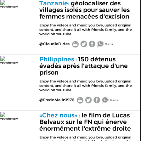
Tanzanie:
géolocaliser des
youtube.com
villages isolés pour sauver les
femmes menacées d'excision
Enjoy the videos and music you love, upload original
content, and share it all with friends, family, and the
world on YouTube.
@ClaudiaDides
9 ans
Philippines :
150 détenus
youtube.com
évadés après l'attaque d'une
prison
Enjoy the videos and music you love, upload original
content, and share it all with friends, family, and the
world on YouTube.
@FredoMalin1976
9 ans
«Chez nous» :
le film de Lucas
youtube.com
Belvaux sur le FN qui énerve
énormément l'extrême droite
Enjoy the videos and music you love, upload original