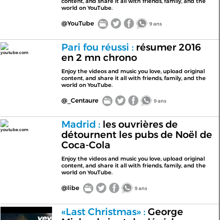
content, and share it all with friends, family, and the
world on YouTube.
@YouTube
9 ans
Pari fou réussi :
résumer 2016
youtube.com
en 2 mn chrono
Enjoy the videos and music you love, upload original
content, and share it all with friends, family, and the
world on YouTube.
@_Centaure
9 ans
Madrid :
les ouvrières de
youtube.com
détournent les pubs de Noël de
Coca-Cola
Enjoy the videos and music you love, upload original
content, and share it all with friends, family, and the
world on YouTube.
@libe
9 ans
«Last Christmas» :
George