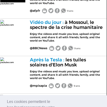
world on YouTube.
youtube.com
@afpfr
9 ans
Vidéo du jour :
à Mossoul, le
youtube.com
spectre de la crise humanitaire
Enjoy the videos and music you love, upload original
content, and share it all with friends, family, and the
world on YouTube.
@BBCNews
9 ans
Après la Tesla :
les tuiles
youtube.com
solaires d'Elon Musk
Enjoy the videos and music you love, upload original
content, and share it all with friends, family, and the
world on YouTube.
@mpisapia
9 ans
Pakistan :
11 morts et 50 blessés
youtube.com
après la collision entre deux
Les cookies permettent le