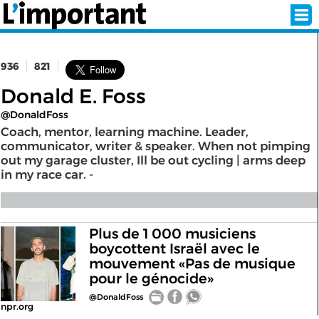
936
821
INSCRIPTION
CONNEXION
Donald E. Foss
@DonaldFoss
SÉLECTION DE L'ÉTÉ
Coach, mentor, learning machine. Leader,
communicator, writer & speaker. When not pimping
out my garage cluster, Ill be out cycling | arms deep
in my race car. -
SUR L'ÉCRAN D'ACCUEIL
ABONNEZ-VOUS À LA NEWSLETTER!
Plus de 1 000 musiciens
boycottent Israël avec le
SUIVEZ NOUS:
mouvement «Pas de musique
pour le génocide»
< RETOUR À L'ACCUEIL
@DonaldFoss
npr.org