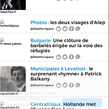
lesechos.fr
Photos :
les deux visages d'Alep
lorientlejour.
@ElisaPerrigueur
Bulgarie.
Une clôture de
fr.news.yahoo.
barbelés érigée sur la voie des
réfugiés
@ElisaPerrigueur
Municipales à Levallois :
le
surprenant «hymne» à Patrick
Balkany
@ElisaPerrigueur
Les cookies permettent le
bon fonctionnement de votre
leparisien.fr
inscription/connexion à
Ok
Centrafrique.
Hollande met
L’important.fr et d’établir des
leparisien.fr/