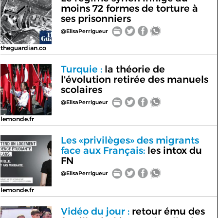
moins 72 formes de torture à
ses prisonniers
@ElisaPerrigueur
theguardian.co
Turquie :
la théorie de
l'évolution retirée des manuels
scolaires
@ElisaPerrigueur
lemonde.fr
Les «privilèges» des migrants
face aux Français:
les intox du
FN
@ElisaPerrigueur
lemonde.fr
Vidéo du jour :
retour ému des