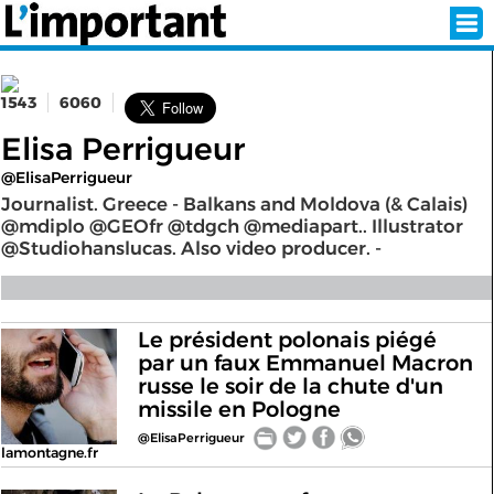
1543
6060
INSCRIPTION
CONNEXION
Elisa Perrigueur
@ElisaPerrigueur
SÉLECTION DE L'ÉTÉ
Journalist. Greece - Balkans and Moldova (& Calais)
@mdiplo @GEOfr @tdgch @mediapart.. Illustrator
@Studiohanslucas. Also video producer. -
SUR L'ÉCRAN D'ACCUEIL
ABONNEZ-VOUS À LA NEWSLETTER!
Le président polonais piégé
par un faux Emmanuel Macron
russe le soir de la chute d'un
SUIVEZ NOUS:
missile en Pologne
@ElisaPerrigueur
< RETOUR À L'ACCUEIL
lamontagne.fr