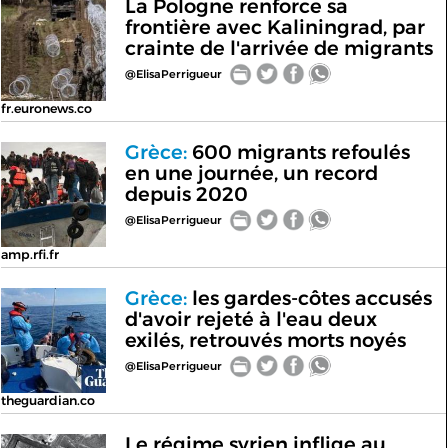
La Pologne renforce sa
frontière avec Kaliningrad, par
crainte de l'arrivée de migrants
@ElisaPerrigueur
fr.euronews.co
Grèce:
600 migrants refoulés
en une journée, un record
depuis 2020
@ElisaPerrigueur
amp.rfi.fr
Grèce:
les gardes-côtes accusés
d'avoir rejeté à l'eau deux
exilés, retrouvés morts noyés
@ElisaPerrigueur
theguardian.co
Le régime syrien inflige au