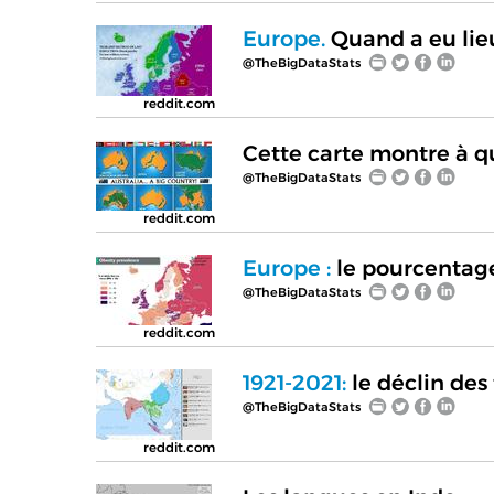
Europe.
Quand a eu lieu
@TheBigDataStats
reddit.com
Cette carte montre à qu
@TheBigDataStats
reddit.com
Europe :
le pourcentage
@TheBigDataStats
reddit.com
1921-2021:
le déclin des 
@TheBigDataStats
reddit.com