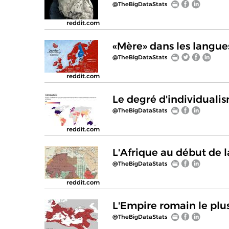
@TheBigDataStats
reddit.com
«Mère» dans les langu
@TheBigDataStats
reddit.com
Le degré d'individuali
@TheBigDataStats
reddit.com
L'Afrique au début de 
@TheBigDataStats
reddit.com
L'Empire romain le plu
@TheBigDataStats