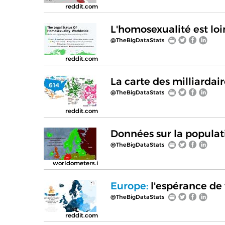
reddit.com
L'homosexualité est loi
@TheBigDataStats
reddit.com
La carte des milliardair
@TheBigDataStats
reddit.com
Données sur la populat
@TheBigDataStats
worldometers.i
Europe:
l'espérance de 
@TheBigDataStats
reddit.com