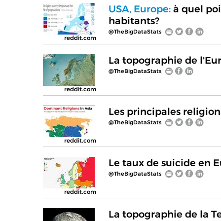
USA, Europe:
à quel poi
habitants?
@TheBigDataStats
reddit.com
La topographie de l'Eu
@TheBigDataStats
reddit.com
Les principales religion
@TheBigDataStats
reddit.com
Le taux de suicide en 
@TheBigDataStats
reddit.com
La topographie de la T