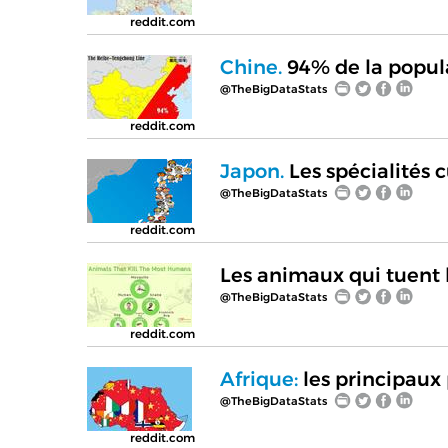
reddit.com
Chine.
94% de la popula
@TheBigDataStats
reddit.com
Japon.
Les spécialités c
@TheBigDataStats
reddit.com
Les animaux qui tuent 
@TheBigDataStats
reddit.com
Afrique:
les principaux 
@TheBigDataStats
reddit.com