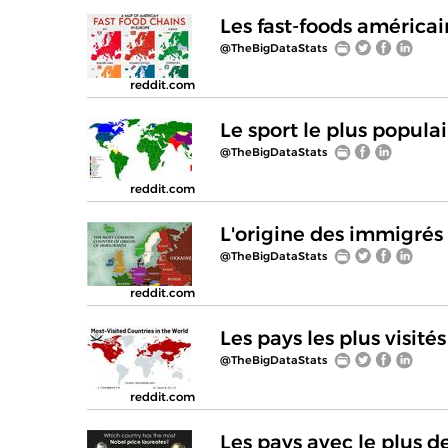
Les fast-foods américa
@TheBigDataStats
reddit.com
Le sport le plus popul
@TheBigDataStats
reddit.com
L'origine des immigrés
@TheBigDataStats
reddit.com
Les pays les plus visit
@TheBigDataStats
reddit.com
Les pays avec le plus d