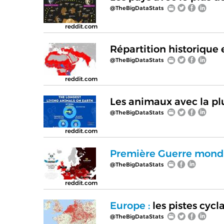
@TheBigDataStats
reddit.com
Répartition historique e
@TheBigDataStats
reddit.com
Les animaux avec la pl
@TheBigDataStats
reddit.com
Première Guerre mondi
@TheBigDataStats
reddit.com
Europe :
les pistes cycl
@TheBigDataStats