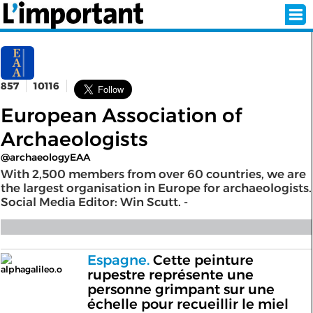
857
10116
INSCRIPTION
CONNEXION
European Association of
SÉLECTION DE L'ÉTÉ
Archaeologists
@archaeologyEAA
With 2,500 members from over 60 countries, we are
SUR L'ÉCRAN D'ACCUEIL
the largest organisation in Europe for archaeologists.
Social Media Editor: Win Scutt. -
ABONNEZ-VOUS À LA NEWSLETTER!
SUIVEZ NOUS:
Espagne.
Cette peinture
alphagalileo.o
rupestre représente une
< RETOUR À L'ACCUEIL
personne grimpant sur une
échelle pour recueillir le miel