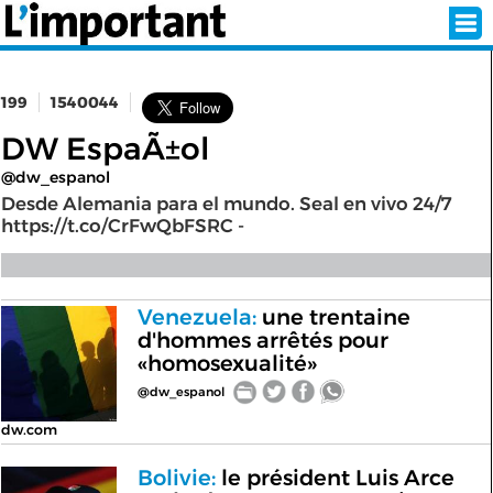
199
1540044
INSCRIPTION
CONNEXION
DW EspaÃ±ol
@dw_espanol
SÉLECTION DE L'ÉTÉ
Desde Alemania para el mundo. Seal en vivo 24/7
https://t.co/CrFwQbFSRC -
SUR L'ÉCRAN D'ACCUEIL
Venezuela:
une trentaine
ABONNEZ-VOUS À LA NEWSLETTER!
d'hommes arrêtés pour
«homosexualité»
SUIVEZ NOUS:
@dw_espanol
dw.com
< RETOUR À L'ACCUEIL
Bolivie:
le président Luis Arce