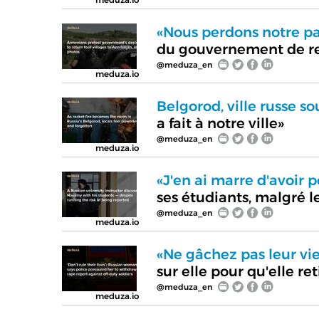
«Nous perdons notre pa
du gouvernement de res
@meduza_en
meduza.io
Belgorod, ville russe so
a fait à notre ville»
@meduza_en
meduza.io
«J'en ai marre d'avoir p
ses étudiants, malgré l
@meduza_en
meduza.io
«Ne gâchez pas leur vie
sur elle pour qu'elle re
@meduza_en
meduza.io