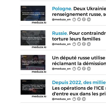
Pologne.
Deux Ukrainien
renseignement russe, s
@meduza_en
meduza.io
Russie.
Pour contraindre
torture leurs familles
@meduza_en
meduza.io
Un député russe utilise
réclamant la démissio
@meduza_en
meduza.io
Depuis 2022, des millie
Les opérations de l'I
d'entre eux dans les pr
meduza.io
@meduza_en