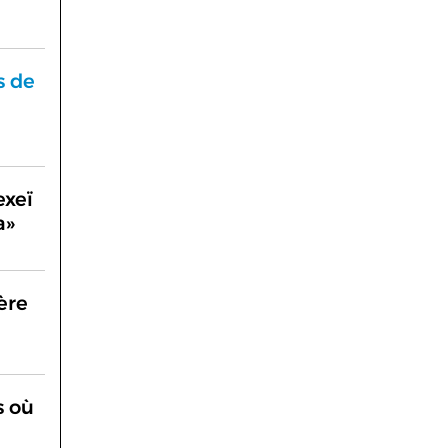
s de
exeï
a»
ère
s où