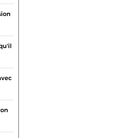
sion
u'il
avec
ion