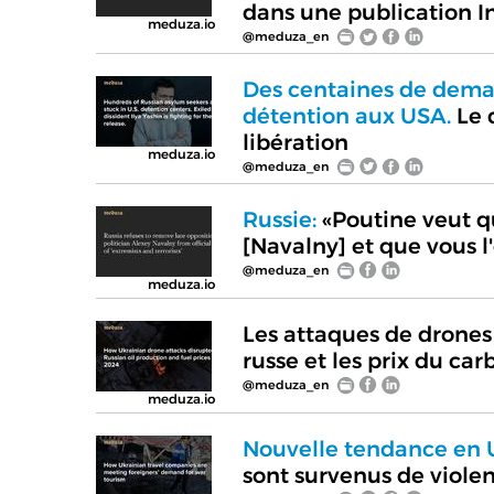
dans une publication 
meduza.io
@meduza_en
Des centaines de deman
détention aux USA.
Le d
libération
meduza.io
@meduza_en
Russie:
«Poutine veut q
[Navalny] et que vous l'
@meduza_en
meduza.io
Les attaques de drones 
russe et les prix du ca
@meduza_en
meduza.io
Nouvelle tendance en 
sont survenus de violen