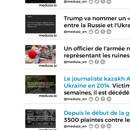
@meduza_en
meduza.io
Trump va nommer un «e
entre la Russie et l'Ukr
@meduza_en
meduza.io
Un officier de l'armée 
représentant les ruine
@meduza_en
meduza.io
Le journaliste kazakh A
Ukraine en 2014.
Victim
semaines, il est décédé 
meduza.io
@meduza_en
Depuis le début de la g
3500 plaintes contre le
@meduza_en
meduza.io