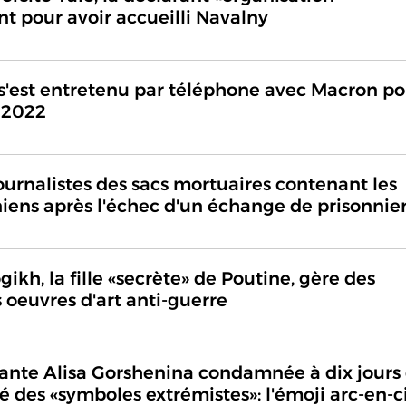
t pour avoir accueilli Navalny
s'est entretenu par téléphone avec Macron po
s 2022
ournalistes des sacs mortuaires contenant les
niens après l'échec d'un échange de prisonnie
ikh, la fille «secrète» de Poutine, gère des
 oeuvres d'art anti-guerre
itante Alisa Gorshenina condamnée à dix jours
hé des «symboles extrémistes»: l'émoji arc-en-c