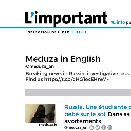
#L'info
pa
SÉLECTION DE L'ÉTÉ
PLUS
Meduza in English
@meduza_en
Breaking news in Russia, investigative repo
Find us https://t.co/dHG1ecEHnW -
Russie. Une étudiante d
bébé sur le sol.
Dans sa 
avortements
meduza.io
@meduza_en