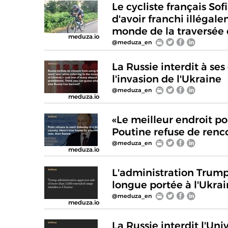
Le cycliste français So
d'avoir franchi illégal
monde de la traversée c
meduza.io
@meduza_en
La Russie interdit à ses
l'invasion de l'Ukraine
@meduza_en
meduza.io
«Le meilleur endroit po
Poutine refuse de renc
@meduza_en
meduza.io
L'administration Trump
longue portée à l'Ukra
@meduza_en
meduza.io
La Russie interdit l'Uni