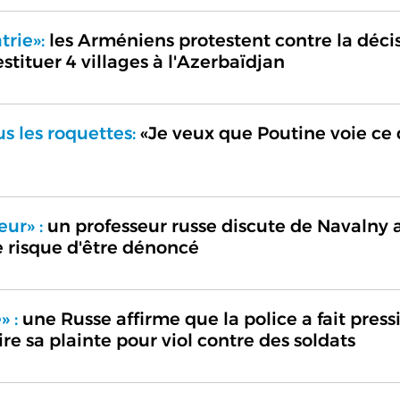
trie»:
les Arméniens protestent contre la déci
tituer 4 villages à l'Azerbaïdjan
us les roquettes:
«Je veux que Poutine voie ce q
eur» :
un professeur russe discute de Navalny 
e risque d'être dénoncé
» :
une Russe affirme que la police a fait press
tire sa plainte pour viol contre des soldats