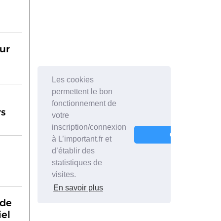
ur
rs
 de
iel