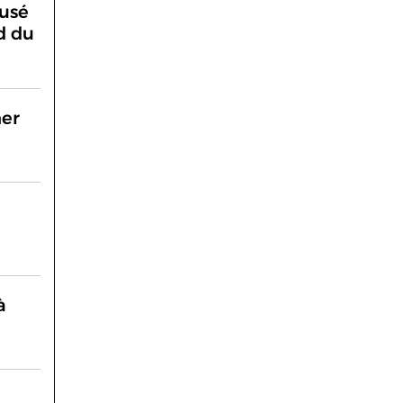
cusé
d du
ner
à