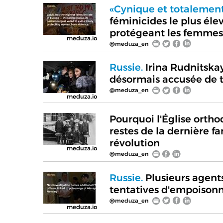
«Cynique et totalement
féminicides le plus élev
protégeant les femmes 
meduza.io
@meduza_en
Russie.
Irina Rudnitska
désormais accusée de t
@meduza_en
meduza.io
Pourquoi l'Église ortho
restes de la dernière 
révolution
meduza.io
@meduza_en
Russie.
Plusieurs agent
tentatives d'empoison
@meduza_en
meduza.io