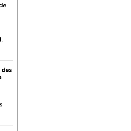
 de
é
,
é des
a
s