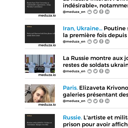
indésirable», notammen
@meduza_en
meduza.io
Iran, Ukraine...
Poutine 
la première fois depui
@meduza_en
meduza.io
La Russie montre aux j
restes de soldats ukrai
@meduza_en
meduza.io
Paris.
Elizaveta Krivonog
galeries présentant des
@meduza_en
meduza.io
Russie.
L'artiste et mil
prison pour avoir affic