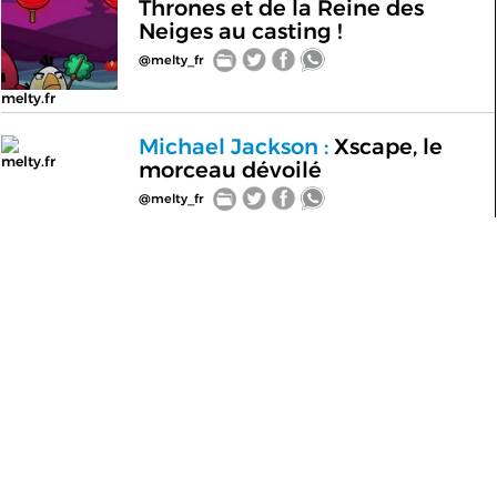
Thrones et de la Reine des
Neiges au casting !
@melty_fr
melty.fr
Michael Jackson :
Xscape, le
melty.fr
morceau dévoilé
@melty_fr