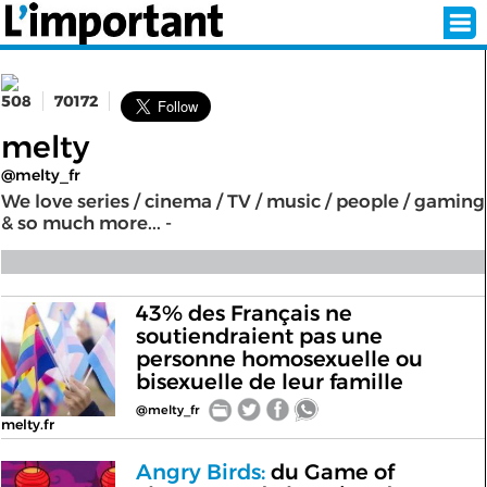
508
70172
INSCRIPTION
CONNEXION
melty
@melty_fr
SÉLECTION DE L'ÉTÉ
We love series / cinema / TV / music / people / gaming
& so much more... -
SUR L'ÉCRAN D'ACCUEIL
43% des Français ne
ABONNEZ-VOUS À LA NEWSLETTER!
soutiendraient pas une
personne homosexuelle ou
bisexuelle de leur famille
SUIVEZ NOUS:
@melty_fr
melty.fr
< RETOUR À L'ACCUEIL
Angry Birds:
du Game of