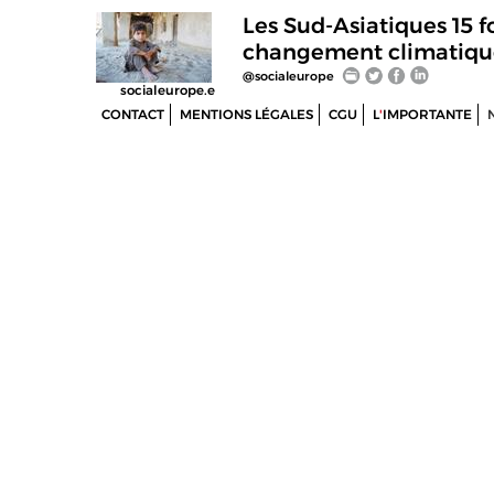
Les Sud-Asiatiques 15 f
changement climatique
@socialeurope
socialeurope.e
CONTACT
MENTIONS LÉGALES
CGU
L
'
IMPORTANTE