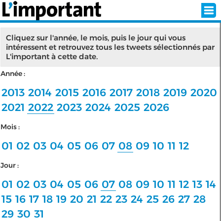
Cliquez sur l'année, le mois, puis le jour qui vous
intéressent et retrouvez tous les tweets sélectionnés par
L'important à cette date.
INSCRIPTION
CONNEXION
Année :
SÉLECTION DE L'ÉTÉ
2013
2014
2015
2016
2017
2018
2019
2020
2021
2022
2023
2024
2025
2026
Mois :
SUR L'ÉCRAN D'ACCUEIL
01
02
03
04
05
06
07
08
09
10
11
12
ABONNEZ-VOUS À LA NEWSLETTER!
Jour :
SUIVEZ NOUS:
01
02
03
04
05
06
07
08
09
10
11
12
13
14
15
16
17
18
19
20
21
22
23
24
25
26
27
28
< RETOUR À L'ACCUEIL
29
30
31