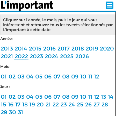
Cliquez sur l'année, le mois, puis le jour qui vous
intéressent et retrouvez tous les tweets sélectionnés par
L'important à cette date.
INSCRIPTION
CONNEXION
Année :
SÉLECTION DE L'ÉTÉ
2013
2014
2015
2016
2017
2018
2019
2020
2021
2022
2023
2024
2025
2026
Mois :
SUR L'ÉCRAN D'ACCUEIL
01
02
03
04
05
06
07
08
09
10
11
12
ABONNEZ-VOUS À LA NEWSLETTER!
Jour :
SUIVEZ NOUS:
01
02
03
04
05
06
07
08
09
10
11
12
13
14
15
16
17
18
19
20
21
22
23
24
25
26
27
28
< RETOUR À L'ACCUEIL
29
30
31