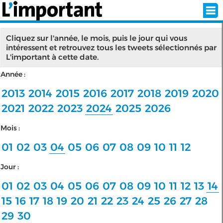
Cliquez sur l'année, le mois, puis le jour qui vous
intéressent et retrouvez tous les tweets sélectionnés par
L'important à cette date.
INSCRIPTION
CONNEXION
Année :
SÉLECTION DE L'ÉTÉ
2013
2014
2015
2016
2017
2018
2019
2020
2021
2022
2023
2024
2025
2026
Mois :
SUR L'ÉCRAN D'ACCUEIL
01
02
03
04
05
06
07
08
09
10
11
12
ABONNEZ-VOUS À LA NEWSLETTER!
Jour :
SUIVEZ NOUS:
01
02
03
04
05
06
07
08
09
10
11
12
13
14
15
16
17
18
19
20
21
22
23
24
25
26
27
28
< RETOUR À L'ACCUEIL
29
30