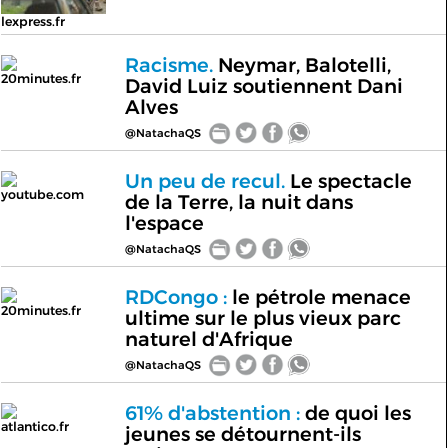
lexpress.fr
Racisme.
Neymar, Balotelli,
20minutes.fr
David Luiz soutiennent Dani
Alves
@NatachaQS
Un peu de recul.
Le spectacle
youtube.com
de la Terre, la nuit dans
l'espace
@NatachaQS
RDCongo :
le pétrole menace
20minutes.fr
ultime sur le plus vieux parc
naturel d'Afrique
@NatachaQS
61% d'abstention :
de quoi les
atlantico.fr
jeunes se détournent-ils