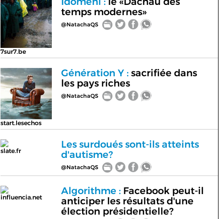
Idomeni :
le «Dachau des
temps modernes»
@NatachaQS
7sur7.be
Génération Y :
sacrifiée dans
les pays riches
@NatachaQS
start.lesechos
Les surdoués sont-ils atteints
slate.fr
d'autisme?
@NatachaQS
Algorithme :
Facebook peut-il
influencia.net
anticiper les résultats d'une
élection présidentielle?