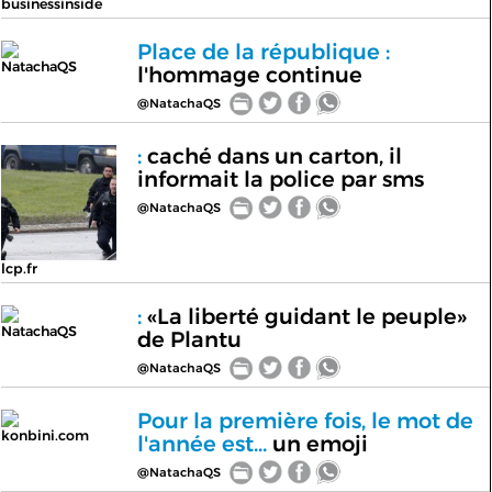
businessinside
Place de la république :
NatachaQS
l'hommage continue
@NatachaQS
:
caché dans un carton, il
informait la police par sms
@NatachaQS
lcp.fr
:
«La liberté guidant le peuple»
NatachaQS
de Plantu
@NatachaQS
Pour la première fois, le mot de
konbini.com
l'année est...
un emoji
@NatachaQS