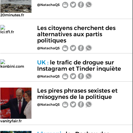
@NatachaQS
20minutes.fr
Les citoyens cherchent des
lci.tf1.fr
alternatives aux partis
politiques
@NatachaQS
UK :
le trafic de drogue sur
konbini.com
Instagram et Tinder inquiète
@NatachaQS
Les pires phrases sexistes et
misogynes de la politique
@NatachaQS
vanityfair.fr