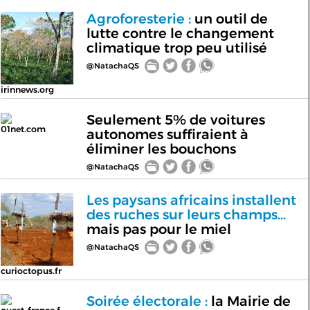
Agroforesterie :
un outil de
lutte contre le changement
climatique trop peu utilisé
@NatachaQS
irinnews.org
Seulement 5% de voitures
01net.com
autonomes suffiraient à
éliminer les bouchons
@NatachaQS
Les paysans africains installent
des ruches sur leurs champs...
mais pas pour le miel
@NatachaQS
curioctopus.fr
Soirée électorale :
la Mairie de