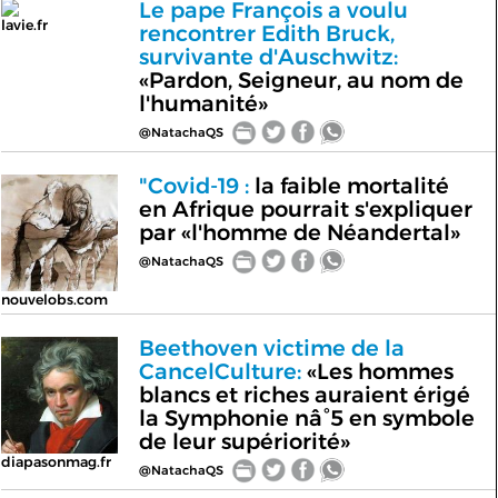
Le pape François a voulu
lavie.fr
rencontrer Edith Bruck,
survivante d'Auschwitz:
«Pardon, Seigneur, au nom de
l'humanité»
@NatachaQS
"Covid-19 :
la faible mortalité
en Afrique pourrait s'expliquer
par «l'homme de Néandertal»
@NatachaQS
nouvelobs.com
Beethoven victime de la
CancelCulture:
«Les hommes
blancs et riches auraient érigé
la Symphonie nâ°5 en symbole
de leur supériorité»
diapasonmag.fr
@NatachaQS