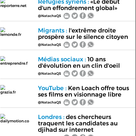
Réfugiés syriens :
«Le début
reporterre.net
d'un effondrement global»
@NatachaQS
Migrants :
l'extrême droite
lemonde.fr
prospère sur le silence citoyen
@NatachaQS
Médias sociaux :
10 ans
entreprendre.f
d'évolution en un clin d'oeil
@NatachaQS
YouTube :
Ken Loach offre tous
grazia.fr
ses films en visionnage libre
@NatachaQS
Londres :
des chercheurs
dailymotion.co
traquent les candidates au
djihad sur internet