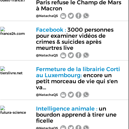
ouest-france.f
Paris refuse le Champ de Mars
à Macron
@NatachaQS
Facebook :
3000 personnes
france24.com
pour examiner vidéos de
crimes & suicides après
meurtres live
@NatachaQS
Fermeture de la librairie Corti
tierslivre.net
au Luxembourg:
encore un
petit morceau de vie qui s'en
va...
@NatachaQS
Intelligence animale :
un
futura-science
bourdon apprend à tirer une
ficelle
@NatachaQS