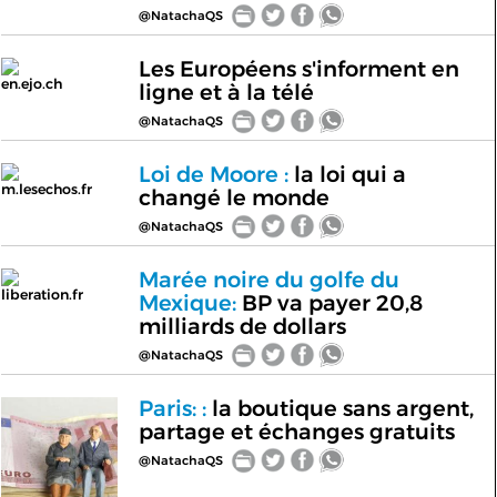
@NatachaQS
Les Européens s'informent en
en.ejo.ch
ligne et à la télé
@NatachaQS
Loi de Moore :
la loi qui a
m.lesechos.fr
changé le monde
@NatachaQS
Marée noire du golfe du
liberation.fr
Mexique:
BP va payer 20,8
milliards de dollars
@NatachaQS
Paris: :
la boutique sans argent,
partage et échanges gratuits
@NatachaQS