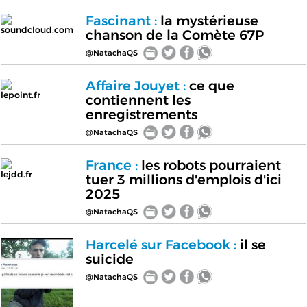
Fascinant :
la mystérieuse
soundcloud.com
chanson de la Comète 67P
@NatachaQS
Affaire Jouyet :
ce que
lepoint.fr
contiennent les
enregistrements
@NatachaQS
France :
les robots pourraient
lejdd.fr
tuer 3 millions d'emplois d'ici
2025
@NatachaQS
Harcelé sur Facebook :
il se
suicide
@NatachaQS