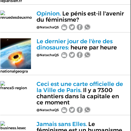
leparisien.fr
Opinion.
Le pénis est-il l'avenir
revuedesdeuxmo
du féminisme?
@NatachaQS
Le dernier jour de l'ère des
dinosaures:
heure par heure
@NatachaQS
nationalgeogra
Ceci est une carte officielle de
france3-region
la Ville de Paris.
Il y a 7300
chantiers dans la capitale en
ce moment
@NatachaQS
Jamais sans Elles.
Le
business.lesec
féminisme est un humanisme