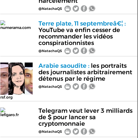
harcèlement
@NatachaQS
Terre plate, 11 septembreâ€¦ :
numerama.com
YouTube va enfin cesser de
recommander les vidéos
conspirationnistes
@NatachaQS
Arabie saoudite :
les portraits
des journalistes arbitrairement
détenus par le régime
@NatachaQS
rsf.org
Telegram veut lever 3 milliards
lefigaro.fr
de $ pour lancer sa
cryptomonnaie
@NatachaQS