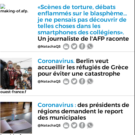
«Scènes de torture, débats
making-of.afp.
enflammés sur le blasphème...
je ne pensais pas découvrir de
telles choses dans les
smartphones des collégiens».
Un journaliste de l'AFP raconte
@NatachaQS
Coronavirus.
Berlin veut
accueillir les réfugiés de Grèce
pour éviter une catastrophe
@NatachaQS
ouest-france.f
Coronavirus :
des présidents de
régions demandent le report
des municipales
@NatachaQS