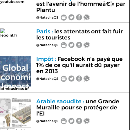
youtube.com
est l'avenir de l'hommeâ€¦» par
Plantu
@NatachaQS
Paris :
les attentats ont fait fuir
lepoint.fr
les touristes
@NatachaQS
Impôt :
Facebook n'a payé que
1% de ce qu'il aurait dû payer
en 2013
@NatachaQS
bfmbusiness.bf
Arabie saoudite :
une Grande
Muraille pour se protéger de
l'EI
@NatachaQS