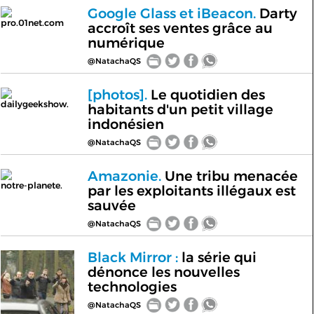
Google Glass et iBeacon.
Darty
pro.01net.com
accroît ses ventes grâce au
numérique
@NatachaQS
[photos].
Le quotidien des
dailygeekshow.
habitants d'un petit village
indonésien
@NatachaQS
Amazonie.
Une tribu menacée
notre-planete.
par les exploitants illégaux est
sauvée
@NatachaQS
Black Mirror :
la série qui
dénonce les nouvelles
technologies
@NatachaQS