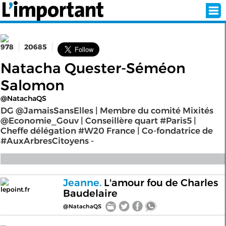
978
20685
INSCRIPTION
CONNEXION
Natacha Quester-Séméon
Salomon
SÉLECTION DE L'ÉTÉ
@NatachaQS
DG @JamaisSansElles | Membre du comité Mixités
@Economie_Gouv | Conseillère quart #Paris5 |
Cheffe délégation #W20 France | Co-fondatrice de
SUR L'ÉCRAN D'ACCUEIL
#AuxArbresCitoyens -
ABONNEZ-VOUS À LA NEWSLETTER!
SUIVEZ NOUS:
Jeanne.
L'amour fou de Charles
lepoint.fr
Baudelaire
< RETOUR À L'ACCUEIL
@NatachaQS