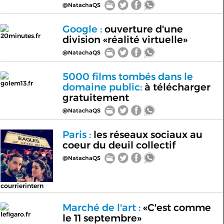
@NatachaQS
Google :
ouverture d'une
20minutes.fr
division «réalité virtuelle»
@NatachaQS
5000 films tombés dans le
golem13.fr
domaine public:
à télécharger
gratuitement
@NatachaQS
Paris :
les réseaux sociaux au
coeur du deuil collectif
@NatachaQS
courrierintern
Marché de l'art :
«C'est comme
lefigaro.fr
le 11 septembre»