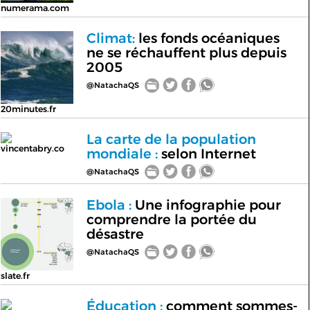
numerama.com
Climat:
les fonds océaniques
ne se réchauffent plus depuis
2005
@NatachaQS
20minutes.fr
La carte de la population
vincentabry.co
mondiale :
selon Internet
@NatachaQS
Ebola :
Une infographie pour
comprendre la portée du
désastre
@NatachaQS
slate.fr
Éducation :
comment sommes-