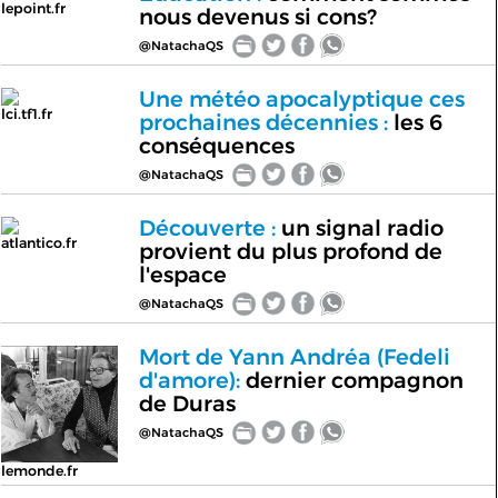
lepoint.fr
nous devenus si cons?
@NatachaQS
Une météo apocalyptique ces
lci.tf1.fr
prochaines décennies :
les 6
conséquences
@NatachaQS
Découverte :
un signal radio
atlantico.fr
provient du plus profond de
l'espace
@NatachaQS
Mort de Yann Andréa (Fedeli
d'amore):
dernier compagnon
de Duras
@NatachaQS
lemonde.fr