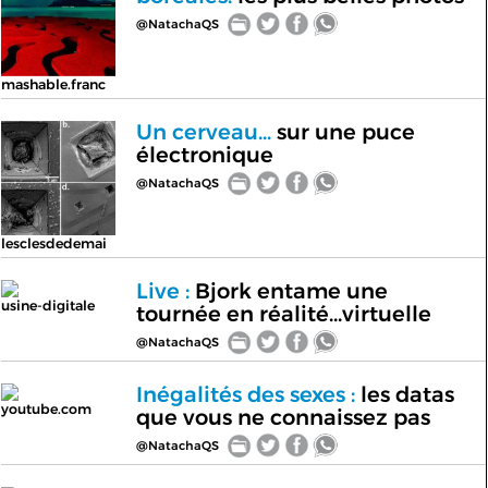
@NatachaQS
mashable.franc
Un cerveau...
sur une puce
électronique
@NatachaQS
lesclesdedemai
Live :
Bjork entame une
usine-digitale
tournée en réalité...virtuelle
@NatachaQS
Inégalités des sexes :
les datas
youtube.com
que vous ne connaissez pas
@NatachaQS