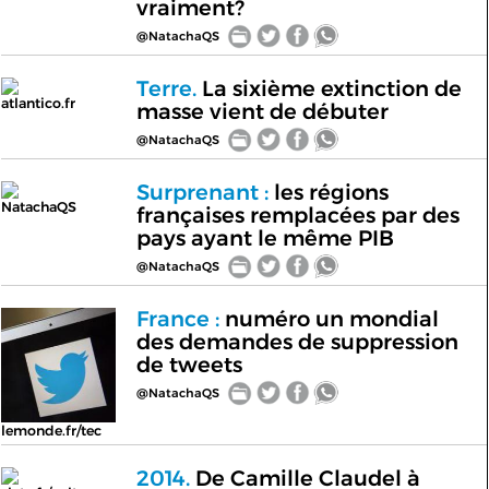
vraiment?
@NatachaQS
Terre.
La sixième extinction de
atlantico.fr
masse vient de débuter
@NatachaQS
Surprenant :
les régions
NatachaQS
françaises remplacées par des
pays ayant le même PIB
@NatachaQS
France :
numéro un mondial
des demandes de suppression
de tweets
@NatachaQS
lemonde.fr/tec
2014.
De Camille Claudel à