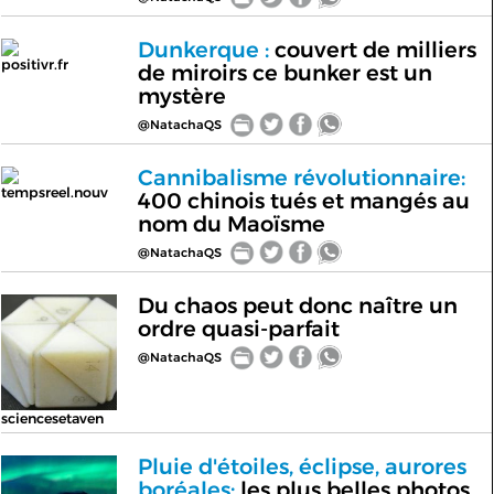
Dunkerque :
couvert de milliers
positivr.fr
de miroirs ce bunker est un
mystère
@NatachaQS
Cannibalisme révolutionnaire:
tempsreel.nouv
400 chinois tués et mangés au
nom du Maoïsme
@NatachaQS
Du chaos peut donc naître un
ordre quasi-parfait
@NatachaQS
sciencesetaven
Pluie d'étoiles, éclipse, aurores
boréales:
les plus belles photos