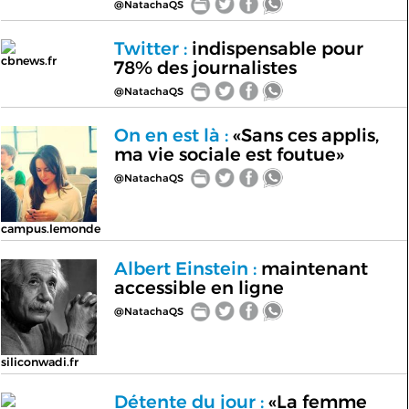
@NatachaQS
Twitter :
indispensable pour
cbnews.fr
78% des journalistes
@NatachaQS
On en est là :
«Sans ces applis,
ma vie sociale est foutue»
@NatachaQS
campus.lemonde
Albert Einstein :
maintenant
accessible en ligne
@NatachaQS
siliconwadi.fr
Détente du jour :
«La femme