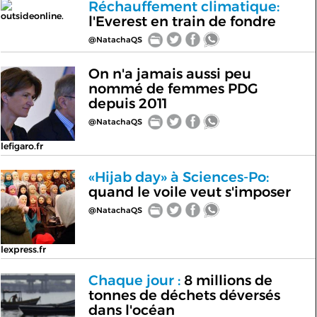
Réchauffement climatique:
outsideonline.
l'Everest en train de fondre
@NatachaQS
On n'a jamais aussi peu
nommé de femmes PDG
depuis 2011
@NatachaQS
lefigaro.fr
«Hijab day» à Sciences-Po:
quand le voile veut s'imposer
@NatachaQS
lexpress.fr
Chaque jour :
8 millions de
tonnes de déchets déversés
dans l'océan