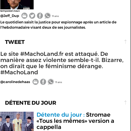
tempsreel.nouv
@Jeff_Dup
11 ans
Le quotidien saisit la justice pour espionnage après un article de
l'hebdomadaire visant deux de ses journalistes.
TWEET
Le site #MachoLand.fr est attaqué. De
manière assez violente semble-t-il. Bizarre,
on dirait que le féminisme dérange.
#MachoLand
@carolinedehaas
11 ans
DÉTENTE DU JOUR
Détente du jour :
Stromae
«Tous les mêmes» version a
cappella