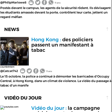
@PhilipMarlowe8
11 ans
Postés devant le campus, les agents de la sécurité rôdent. Ils dévisagent
les étudiants amassés devant la porte, contrôlent leur carte, jettent un
regard méfian
NEWS
Hong Kong :
des policiers
passent un manifestant à
tabac
courrierintern
@Catcat742
11 ans
Le 15 octobre, la police a continué à démonter les barricades d'Occupy
Central, à Hong Kong, dans un climat de violence. La vidéo du passage à
tabac d'un manife
VIDÉO DU JOUR
Vidéo du jour :
la campagne
youtube.com