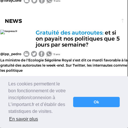
@TorbyGone
11 ans
NEWS
Gratuité des autoroutes:
et si
lexpress.fr
on payait nos politiques que 5
jours par semaine?
@lpp_pedro
11 ans
La ministre de l'Ecologie Ségolène Royal s'est dit ce mardi favorable à la
gratuité des autoroutes le week-end. Sur Twitter, les internautes comme
les politique
Les cookies permettent le
TECH
bon fonctionnement de votre
Dropbox :
7 millions de mots de
metronews.fr
inscription/connexion à
passe volés, à qui la faute?
Ok
L’important.fr et d’établir des
statistiques de visites.
@florencesantrot
11 ans
6â€‰937â€‰081. Tel est le nombre très précis d'identifiants et de mots
En savoir plus
de passe qui auraient été hackés par des personnes malintentionnées.