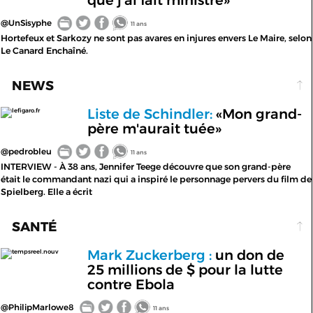
que j'ai fait ministre»
@UnSisyphe
11 ans
Hortefeux et Sarkozy ne sont pas avares en injures envers Le Maire, selon
Le Canard Enchaîné.
NEWS
Liste de Schindler:
«Mon grand-
lefigaro.fr
père m'aurait tuée»
@pedrobleu
11 ans
INTERVIEW - À 38 ans, Jennifer Teege découvre que son grand-père
était le commandant nazi qui a inspiré le personnage pervers du film de
Spielberg. Elle a écrit
SANTÉ
Mark Zuckerberg :
un don de
tempsreel.nouv
25 millions de $ pour la lutte
contre Ebola
@PhilipMarlowe8
11 ans