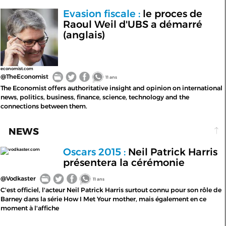
Evasion fiscale :
le proces de
Raoul Weil d'UBS a démarré
(anglais)
economist.com
@TheEconomist
11 ans
The Economist offers authoritative insight and opinion on international
news, politics, business, finance, science, technology and the
connections between them.
NEWS
Oscars 2015 :
Neil Patrick Harris
vodkaster.com
présentera la cérémonie
@Vodkaster
11 ans
C'est officiel, l'acteur Neil Patrick Harris surtout connu pour son rôle de
Barney dans la série How I Met Your mother, mais également en ce
moment à l'affiche