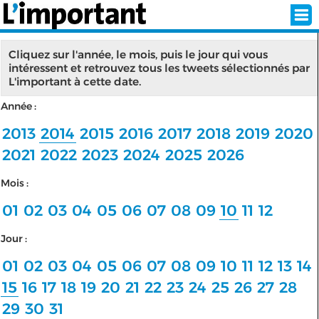
Cliquez sur l'année, le mois, puis le jour qui vous
intéressent et retrouvez tous les tweets sélectionnés par
L'important à cette date.
INSCRIPTION
CONNEXION
Année :
SÉLECTION DE L'ÉTÉ
2013
2014
2015
2016
2017
2018
2019
2020
2021
2022
2023
2024
2025
2026
Mois :
SUR L'ÉCRAN D'ACCUEIL
01
02
03
04
05
06
07
08
09
10
11
12
ABONNEZ-VOUS À LA NEWSLETTER!
Jour :
SUIVEZ NOUS:
01
02
03
04
05
06
07
08
09
10
11
12
13
14
15
16
17
18
19
20
21
22
23
24
25
26
27
28
< RETOUR À L'ACCUEIL
29
30
31