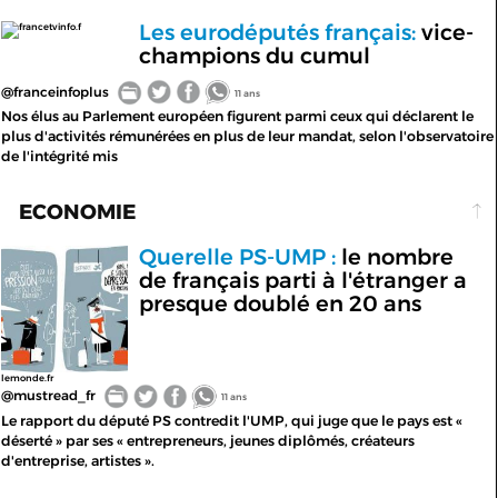
Les eurodéputés français:
vice-
francetvinfo.f
champions du cumul
@franceinfoplus
11 ans
Nos élus au Parlement européen figurent parmi ceux qui déclarent le
plus d'activités rémunérées en plus de leur mandat, selon l'observatoire
de l'intégrité mis
ECONOMIE
Querelle PS-UMP :
le nombre
de français parti à l'étranger a
presque doublé en 20 ans
lemonde.fr
@mustread_fr
11 ans
Le rapport du député PS contredit l'UMP, qui juge que le pays est «
déserté » par ses « entrepreneurs, jeunes diplômés, créateurs
d'entreprise, artistes ».