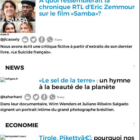
A quoi ressemblerait la
chronique RTL d'Eric Zemmour
sur le film «Samba»?
slate.fr
@jlcassely
11 ans
Nous avons écrit une critique fictive à partir d'extraits de son dernier
livre, «Le Suicide français».
NEWS
«Le sel de la terre» :
un hymne
lefigaro.fr
à la beauté de la planète
@taharhani
11 ans
Dans leur documentaire, Wim Wenders et Juliano Ribeiro Salgado
signent un portrait intime du grand photographe brésilien.
ECONOMIE
Tirole, Pikettyâ€¦:
pourquoi nos
tempsreel.nouv