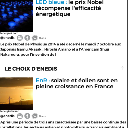
LED bleue :
le prix Nobel
récompense l'efficacité
énergétique
lenergeek.com
@enedis
11 ans
Le prix Nobel de Physique 2014 a été décerné le mardi 7 octobre aux
Japonais Isamu Akasaki, Hiroshi Amano et à l'Américain Shuji
Nakamura, pour l'invention de l
LE CHOIX D'ENEDIS
EnR :
solaire et éolien sont en
pleine croissance en France
lenergiedavanc
@enedis
11 ans
Après une période de trois ans caractérisée par une baisse continue des
installations, les secteurs éolien et photovoltaïque français semblent à