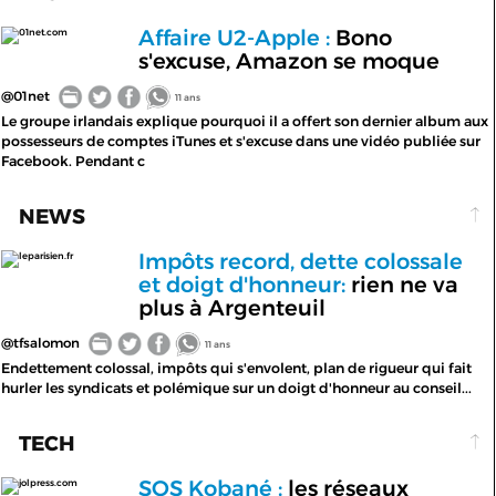
Affaire U2-Apple :
Bono
01net.com
s'excuse, Amazon se moque
@01net
11 ans
Le groupe irlandais explique pourquoi il a offert son dernier album aux
possesseurs de comptes iTunes et s'excuse dans une vidéo publiée sur
Facebook. Pendant c
NEWS
Impôts record, dette colossale
leparisien.fr
et doigt d'honneur:
rien ne va
plus à Argenteuil
@tfsalomon
11 ans
Endettement colossal, impôts qui s'envolent, plan de rigueur qui fait
hurler les syndicats et polémique sur un doigt d'honneur au conseil...
TECH
SOS Kobané :
les réseaux
jolpress.com