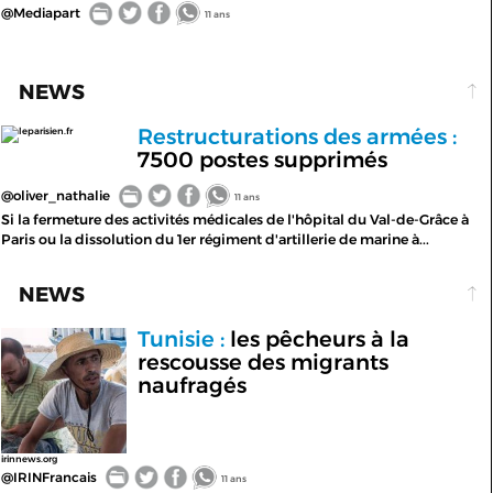
@Mediapart
11 ans
NEWS
Restructurations des armées :
leparisien.fr
7500 postes supprimés
@oliver_nathalie
11 ans
Si la fermeture des activités médicales de l'hôpital du Val-de-Grâce à
Paris ou la dissolution du 1er régiment d'artillerie de marine à...
NEWS
Tunisie :
les pêcheurs à la
rescousse des migrants
naufragés
irinnews.org
@IRINFrancais
11 ans