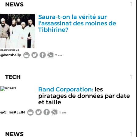
NEWS
Saura-t-on la vérité sur
l'assassinat des moines de
Tibhirine?
m.slateafrique
@bembelly
11 ans
TECH
Rand Corporation:
les
rand.org
piratages de données par date
et taille
@GillesKLEIN
11 ans
NEWS