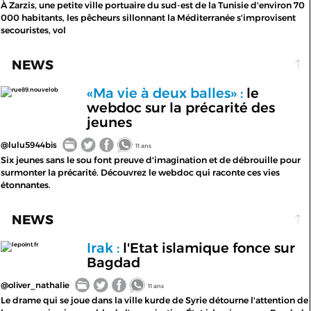
À Zarzis, une petite ville portuaire du sud-est de la Tunisie d'environ 70
000 habitants, les pêcheurs sillonnant la Méditerranée s'improvisent
secouristes, vol
NEWS
«Ma vie à deux balles» :
le
rue89.nouvelob
webdoc sur la précarité des
jeunes
@lulu5944bis
11 ans
Six jeunes sans le sou font preuve d'imagination et de débrouille pour
surmonter la précarité. Découvrez le webdoc qui raconte ces vies
étonnantes.
NEWS
Irak :
l'Etat islamique fonce sur
lepoint.fr
Bagdad
@oliver_nathalie
11 ans
Le drame qui se joue dans la ville kurde de Syrie détourne l'attention de