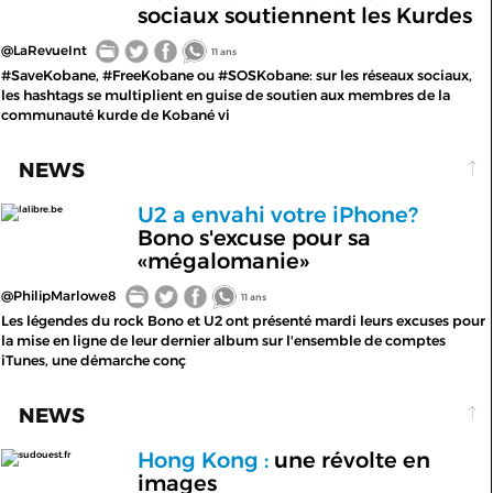
sociaux soutiennent les Kurdes
@LaRevueInt
11 ans
#SaveKobane, #FreeKobane ou #SOSKobane: sur les réseaux sociaux,
les hashtags se multiplient en guise de soutien aux membres de la
communauté kurde de Kobané vi
NEWS
U2 a envahi votre iPhone?
lalibre.be
Bono s'excuse pour sa
«mégalomanie»
@PhilipMarlowe8
11 ans
Les légendes du rock Bono et U2 ont présenté mardi leurs excuses pour
la mise en ligne de leur dernier album sur l'ensemble de comptes
iTunes, une démarche conç
NEWS
Hong Kong :
une révolte en
sudouest.fr
images