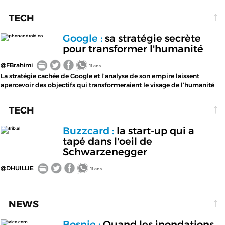
TECH
Google :
sa stratégie secrète
phonandroid.co
pour transformer l'humanité
@FBrahimi
11 ans
La stratégie cachée de Google et l’analyse de son empire laissent
apercevoir des objectifs qui transformeraient le visage de l’humanité
TECH
Buzzcard :
la start-up qui a
trib.al
tapé dans l'oeil de
Schwarzenegger
@DHUILLIE
11 ans
NEWS
Bosnie :
Quand les inondations
vice.com