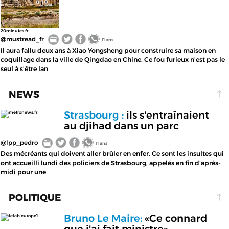
20minutes.fr
@mustread_fr
11 ans
Il aura fallu deux ans à Xiao Yongsheng pour construire sa maison en
coquillage dans la ville de Qingdao en Chine. Ce fou furieux n'est pas le
seul à s'être lan
NEWS
Strasbourg :
ils s'entraînaient
metronews.fr
au djihad dans un parc
@lpp_pedro
11 ans
Des mécréants qui doivent aller brûler en enfer. Ce sont les insultes qui
ont accueilli lundi des policiers de Strasbourg, appelés en fin d’après-
midi pour une
POLITIQUE
Bruno Le Maire:
«Ce connard
lelab.europe1.