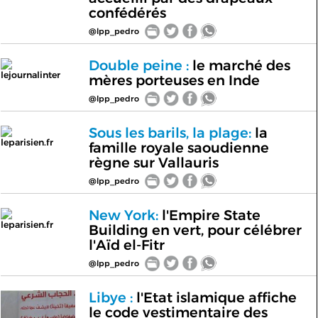
confédérés
@lpp_pedro
Double peine :
le marché des
lejournalinter
mères porteuses en Inde
@lpp_pedro
Sous les barils, la plage:
la
leparisien.fr
famille royale saoudienne
règne sur Vallauris
@lpp_pedro
New York:
l'Empire State
leparisien.fr
Building en vert, pour célébrer
l'Aïd el-Fitr
@lpp_pedro
Libye :
l'Etat islamique affiche
le code vestimentaire des