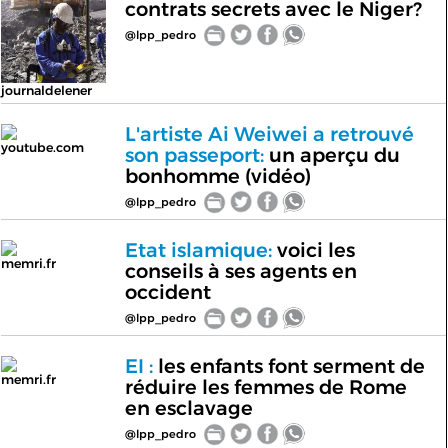
contrats secrets avec le Niger?
@lpp_pedro
journaldelener
L'artiste Ai Weiwei a retrouvé
youtube.com
son passeport:
un aperçu du
bonhomme (vidéo)
@lpp_pedro
Etat islamique:
voici les
memri.fr
conseils à ses agents en
occident
@lpp_pedro
EI :
les enfants font serment de
memri.fr
réduire les femmes de Rome
en esclavage
@lpp_pedro