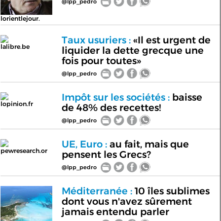
@lpp_pedro
lorientlejour.
Taux usuriers :
«Il est urgent de
lalibre.be
liquider la dette grecque une
fois pour toutes»
@lpp_pedro
Impôt sur les sociétés :
baisse
lopinion.fr
de 48% des recettes!
@lpp_pedro
UE, Euro :
au fait, mais que
pewresearch.or
pensent les Grecs?
@lpp_pedro
Méditerranée :
10 îles sublimes
dont vous n'avez sûrement
jamais entendu parler