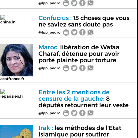
@lpp_pedro
Confucius :
15 choses que vous
chine.in
ne saviez sans doute pas
@lpp_pedro
Maroc:
libération de Wafaa
Charaf, détenue pour avoir
porté plainte pour torture
@lpp_pedro
acatfrance.fr
Entre les 2 mentions de
leparisien.fr
censure de la gauche:
8
députés retournent leur veste
@lpp_pedro
Irak :
les méthodes de l'Etat
islamique pour soutirer