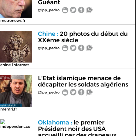
Guéant
@lpp_pedro
metronews.fr
Chine :
20 photos du début du
XXème siècle
@lpp_pedro
chine-informat
L'Etat islamique menace de
décapiter les soldats algériens
@lpp_pedro
memri.fr
Oklahoma :
le premier
independent.co
Président noir des USA
accueilli par des drapeaux