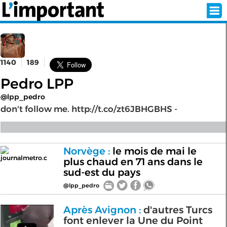
1140
189
INSCRIPTION
CONNEXION
Pedro LPP
SÉLECTION DE L'ÉTÉ
@lpp_pedro
don't follow me. http://t.co/zt6JBHGBHS -
SUR L'ÉCRAN D'ACCUEIL
Norvège :
le mois de mai le
ABONNEZ-VOUS À LA NEWSLETTER!
journalmetro.c
plus chaud en 71 ans dans le
sud-est du pays
SUIVEZ NOUS:
@lpp_pedro
< RETOUR À L'ACCUEIL
Après Avignon :
d'autres Turcs
font enlever la Une du Point