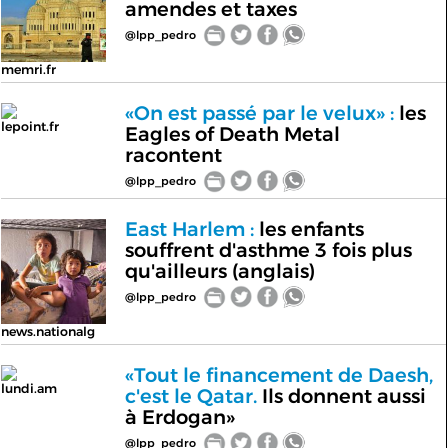
amendes et taxes
@lpp_pedro
memri.fr
«On est passé par le velux» :
les
lepoint.fr
Eagles of Death Metal
racontent
@lpp_pedro
East Harlem :
les enfants
souffrent d'asthme 3 fois plus
qu'ailleurs (anglais)
@lpp_pedro
news.nationalg
«Tout le financement de Daesh,
lundi.am
c'est le Qatar.
Ils donnent aussi
à Erdogan»
@lpp_pedro