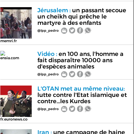
Jérusalem :
un passant secoue
un cheikh qui prêche le
martyre à des enfants
@lpp_pedro
memri.fr
Vidéo :
en 100 ans, l'homme a
ensia.com
fait disparaître 10000 ans
d'espèces animales
@lpp_pedro
L'OTAN met au même niveau:
lutte contre l'Etat islamique et
contre...les Kurdes
@lpp_pedro
fr.euronews.co
Iran :
une campagne de haine