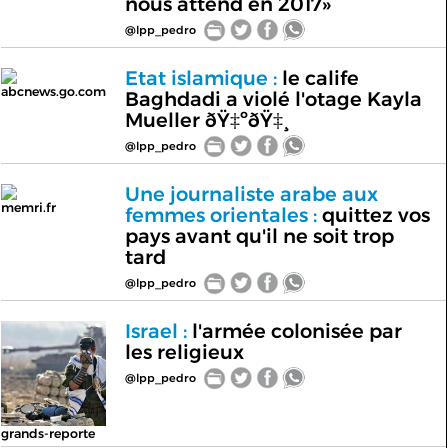
nous attend en 2017»
@lpp_pedro
Etat islamique :
le calife
abcnews.go.com
Baghdadi a violé l'otage Kayla
Mueller ðŸ‡ºðŸ‡¸
@lpp_pedro
Une journaliste arabe aux
memri.fr
femmes orientales :
quittez vos
pays avant qu'il ne soit trop
tard
@lpp_pedro
Israel :
l'armée colonisée par
les religieux
@lpp_pedro
grands-reporte