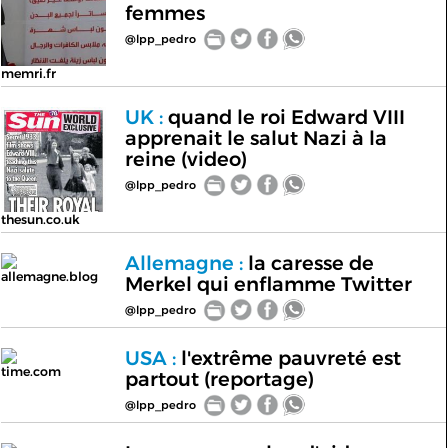
femmes
@lpp_pedro
memri.fr
UK :
quand le roi Edward VIII
apprenait le salut Nazi à la
reine (video)
@lpp_pedro
thesun.co.uk
Allemagne :
la caresse de
allemagne.blog
Merkel qui enflamme Twitter
@lpp_pedro
USA :
l'extrême pauvreté est
time.com
partout (reportage)
@lpp_pedro