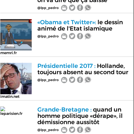
on va dire que ça baisse
@lpp_pedro
«Obama et Twitter»:
le dessin
animé de l'Etat islamique
@lpp_pedro
memri.fr
Présidentielle 2017 :
Hollande,
toujours absent au second tour
@lpp_pedro
imatin.net
Grande-Bretagne :
quand un
leparisien.fr
homme politique «dérape», il
démissionne aussitôt
@lpp_pedro