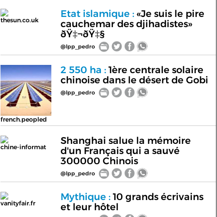
Etat islamique :
«Je suis le pire
thesun.co.uk
cauchemar des djihadistes»
ðŸ‡¬ðŸ‡§
@lpp_pedro
2 550 ha :
1ère centrale solaire
chinoise dans le désert de Gobi
@lpp_pedro
french.peopled
Shanghai salue la mémoire
chine-informat
d'un Français qui a sauvé
300000 Chinois
@lpp_pedro
Mythique :
10 grands écrivains
vanityfair.fr
et leur hôtel