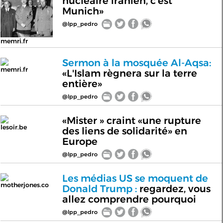
nucléaire iranien, c'est
Munich»
@lpp_pedro
memri.fr
Sermon à la mosquée Al-Aqsa:
memri.fr
«L'Islam règnera sur la terre
entière»
@lpp_pedro
«Mister » craint «une rupture
lesoir.be
des liens de solidarité» en
Europe
@lpp_pedro
Les médias US se moquent de
motherjones.co
Donald Trump :
regardez, vous
allez comprendre pourquoi
@lpp_pedro