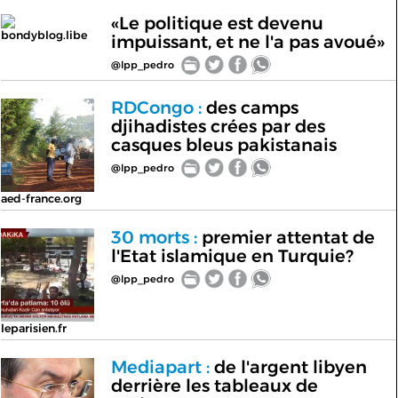
«Le politique est devenu
bondyblog.libe
impuissant, et ne l'a pas avoué»
@lpp_pedro
RDCongo :
des camps
djihadistes crées par des
casques bleus pakistanais
@lpp_pedro
aed-france.org
30 morts :
premier attentat de
l'Etat islamique en Turquie?
@lpp_pedro
leparisien.fr
Mediapart :
de l'argent libyen
derrière les tableaux de