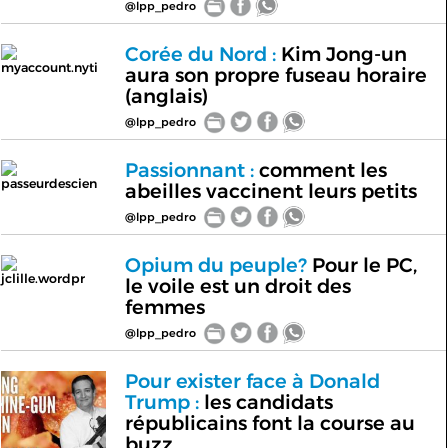
@lpp_pedro
Corée du Nord :
Kim Jong-un
myaccount.nyti
aura son propre fuseau horaire
(anglais)
@lpp_pedro
Passionnant :
comment les
passeurdescien
abeilles vaccinent leurs petits
@lpp_pedro
Opium du peuple?
Pour le PC,
jclille.wordpr
le voile est un droit des
femmes
@lpp_pedro
Pour exister face à Donald
Trump :
les candidats
républicains font la course au
buzz