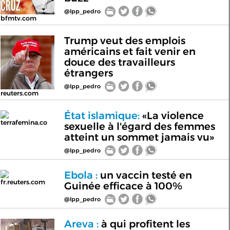
@lpp_pedro
bfmtv.com
Trump veut des emplois
américains et fait venir en
douce des travailleurs
étrangers
@lpp_pedro
reuters.com
État islamique:
«La violence
terrafemina.co
sexuelle à l'égard des femmes
atteint un sommet jamais vu»
@lpp_pedro
Ebola :
un vaccin testé en
fr.reuters.com
Guinée efficace à 100%
@lpp_pedro
Areva :
à qui profitent les