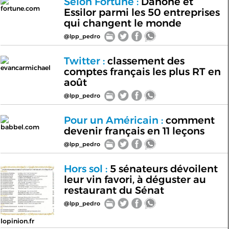
Selon Fortune :
Danone et
fortune.com
Essilor parmi les 50 entreprises
qui changent le monde
@lpp_pedro
Twitter :
classement des
evancarmichael
comptes français les plus RT en
août
@lpp_pedro
Pour un Américain :
comment
babbel.com
devenir français en 11 leçons
@lpp_pedro
Hors sol :
5 sénateurs dévoilent
leur vin favori, à déguster au
restaurant du Sénat
@lpp_pedro
lopinion.fr