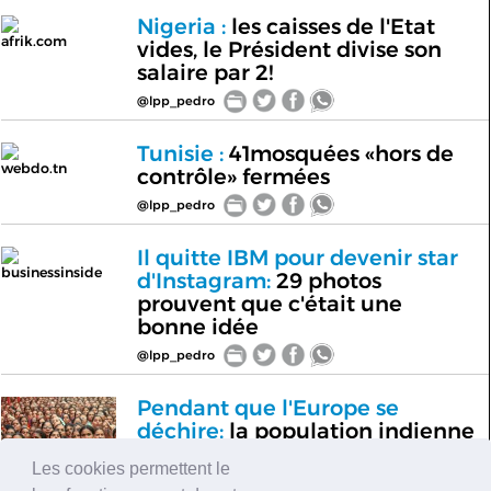
Nigeria :
les caisses de l'Etat
afrik.com
vides, le Président divise son
salaire par 2!
@lpp_pedro
Tunisie :
41mosquées «hors de
webdo.tn
contrôle» fermées
@lpp_pedro
Il quitte IBM pour devenir star
businessinside
d'Instagram:
29 photos
prouvent que c'était une
bonne idée
@lpp_pedro
Pendant que l'Europe se
déchire:
la population indienne
atteint 1,274 milliard
Les cookies permettent le
@lpp_pedro