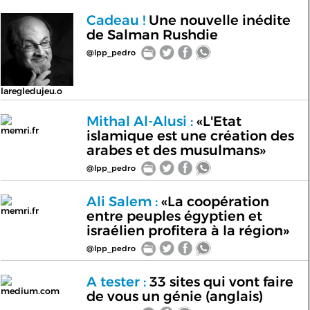
Cadeau !
Une nouvelle inédite
de Salman Rushdie
@lpp_pedro
laregledujeu.o
Mithal Al-Alusi :
«L'Etat
memri.fr
islamique est une création des
arabes et des musulmans»
@lpp_pedro
Ali Salem :
«La coopération
memri.fr
entre peuples égyptien et
israélien profitera à la région»
@lpp_pedro
A tester :
33 sites qui vont faire
medium.com
de vous un génie (anglais)