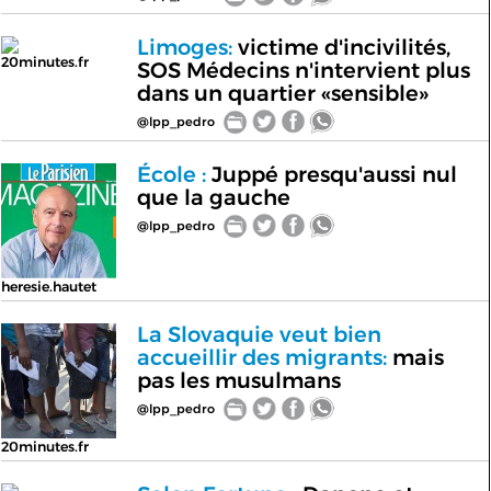
Limoges:
victime d'incivilités,
20minutes.fr
SOS Médecins n'intervient plus
dans un quartier «sensible»
@lpp_pedro
École :
Juppé presqu'aussi nul
que la gauche
@lpp_pedro
heresie.hautet
La Slovaquie veut bien
accueillir des migrants:
mais
pas les musulmans
@lpp_pedro
20minutes.fr