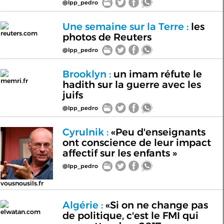
@lpp_pedro
Une semaine sur la Terre :
les
reuters.com
photos de Reuters
@lpp_pedro
Brooklyn :
un imam réfute le
memri.fr
hadith sur la guerre avec les
juifs
@lpp_pedro
Cyrulnik :
«Peu d'enseignants
ont conscience de leur impact
affectif sur les enfants »
@lpp_pedro
vousnousils.fr
Algérie :
«Si on ne change pas
elwatan.com
de politique, c'est le FMI qui