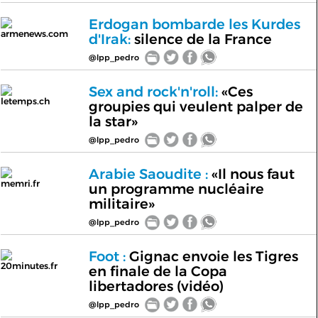
Erdogan bombarde les Kurdes
armenews.com
d'Irak:
silence de la France
@lpp_pedro
Sex and rock'n'roll:
«Ces
letemps.ch
groupies qui veulent palper de
la star»
@lpp_pedro
Arabie Saoudite :
«Il nous faut
memri.fr
un programme nucléaire
militaire»
@lpp_pedro
Foot :
Gignac envoie les Tigres
20minutes.fr
en finale de la Copa
libertadores (vidéo)
@lpp_pedro