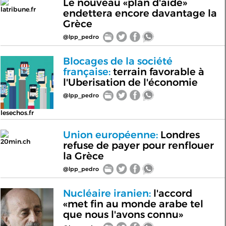
Le nouveau «plan d'aide»
latribune.fr
endettera encore davantage la
Grèce
@lpp_pedro
Blocages de la société
française:
terrain favorable à
l'Uberisation de l'économie
@lpp_pedro
lesechos.fr
Union européenne:
Londres
20min.ch
refuse de payer pour renflouer
la Grèce
@lpp_pedro
Nucléaire iranien:
l'accord
«met fin au monde arabe tel
que nous l'avons connu»