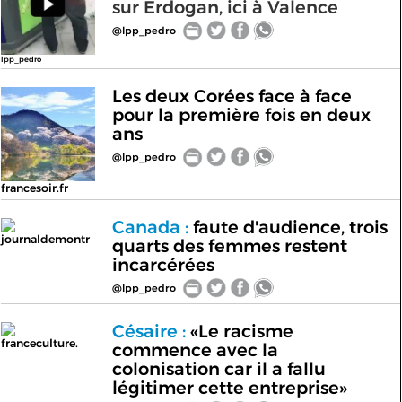
sur Erdogan, ici à Valence
@lpp_pedro
lpp_pedro
Les deux Corées face à face
pour la première fois en deux
ans
@lpp_pedro
francesoir.fr
Canada :
faute d'audience, trois
journaldemontr
quarts des femmes restent
incarcérées
@lpp_pedro
Césaire :
«Le racisme
franceculture.
commence avec la
colonisation car il a fallu
légitimer cette entreprise»