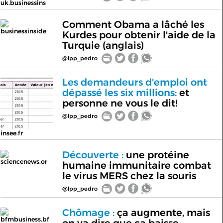
uk.businessins
Comment Obama a lâché les
businessinside
Kurdes pour obtenir l'aide de la
Turquie (anglais)
@lpp_pedro
Les demandeurs d'emploi ont
dépassé les six millions:
et
personne ne vous le dit!
@lpp_pedro
insee.fr
Découverte :
une protéine
sciencenews.or
humaine immunitaire combat
le virus MERS chez la souris
@lpp_pedro
Chômage :
ça augmente, mais
bfmbusiness.bf