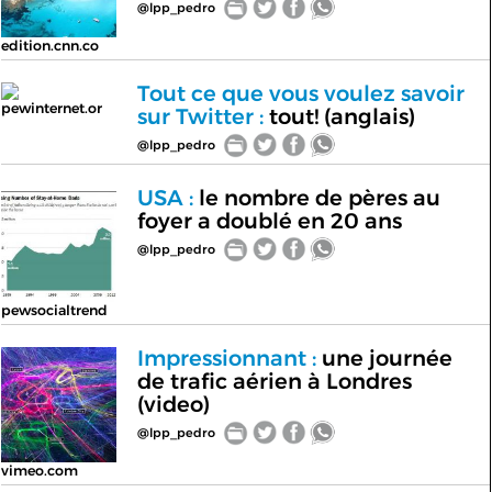
@lpp_pedro
edition.cnn.co
Tout ce que vous voulez savoir
pewinternet.or
sur Twitter :
tout! (anglais)
@lpp_pedro
USA :
le nombre de pères au
foyer a doublé en 20 ans
@lpp_pedro
pewsocialtrend
Impressionnant :
une journée
de trafic aérien à Londres
(video)
@lpp_pedro
vimeo.com